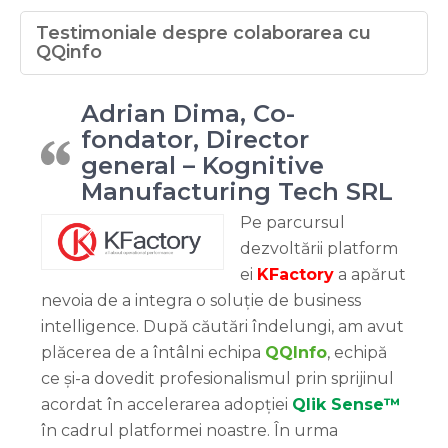
Testimoniale despre colaborarea cu
QQinfo
Adrian Dima, Co-
fondator, Director
general – Kognitive
Manufacturing Tech SRL
Pe parcursul
dezvoltării platform
ei
KFactory
a apărut
nevoia de a integra o soluție de business
intelligence. După căutări îndelungi, am avut
plăcerea de a întâlni echipa
QQInfo
, echipă
ce și-a dovedit profesionalismul prin sprijinul
acordat în accelerarea adopției
Qlik Sense™
în cadrul platformei noastre. În urma