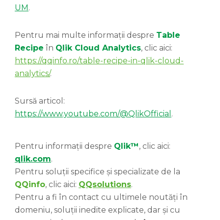
UM
.
Pentru mai multe informații despre
Table
Recipe
în
Qlik Cloud Analytics
, clic aici:
https://qqinfo.ro/table-recipe-in-qlik-cloud-
analytics/
.
Sursă articol:
https://www.youtube.com/@QlikOfficial
.
Pentru informații despre
Qlik™
, clic aici:
qlik.com
.
Pentru soluții specifice și specializate de la
QQinfo
, clic aici:
QQsolutions
.
Pentru a fi în contact cu ultimele noutăți în
domeniu, soluții inedite explicate, dar și cu