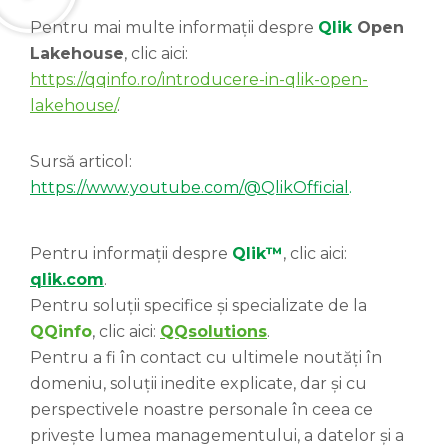
Pentru mai multe informații despre
Qlik
Open
Lakehouse
, clic aici:
https://qqinfo.ro/introducere-in-qlik-open-
lakehouse/
.
Sursă articol:
https://www.youtube.com/@QlikOfficial
.
Pentru informații despre
Qlik™
, clic aici:
qlik.com
.
Pentru soluții specifice și specializate de la
QQinfo
, clic aici:
QQsolutions
.
Pentru a fi în contact cu ultimele noutăți în
domeniu, soluții inedite explicate, dar și cu
perspectivele noastre personale în ceea ce
privește lumea managementului, a datelor și a