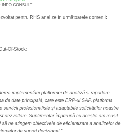
Q INFO CONSULT
ezvoltat pentru RHS analize în următoarele domenii:
 Out-Of-Stock;
derea implementării platformei de analiză și raportare
rsa de date principală, care este ERP-ul SAP, platforma
ervicii profesionaliste și adaptabile solicitărilor noastre
post-dezvoltare. Suplimentar împreună cu aceștia am reușit
 să ne atingem obiectivele de eficientizare a analizelor de
emelor de suport decizional.”