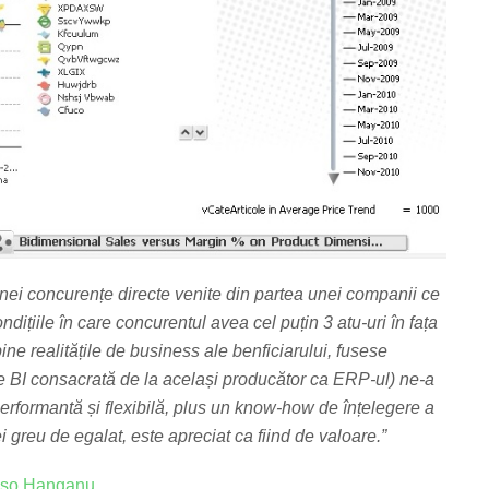
unei concurențe directe venite din partea unei companii ce
ndițiile în care concurentul avea cel puțin 3 atu-uri în fața
ne realitățile de business ale benficiarului, fusese
e BI consacrată de la același producător ca ERP-ul) ne-a
performantă și flexibilă, plus un know-how de înțelegere a
i greu de egalat, este apreciat ca fiind de valoare.”
iso Hanganu