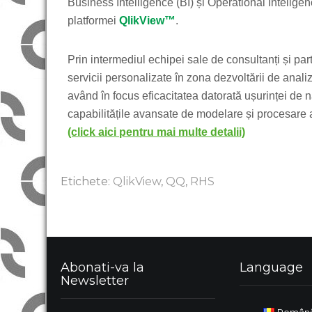
Business Intelligence (BI) și Operational Inteligenc
platformei
QlikView™
.
Prin intermediul echipei sale de consultanți și par
servicii personalizate în zona dezvoltării de anali
având în focus eficacitatea datorată ușurinței de n
capabilitățile avansate de modelare și procesare a
(click aici pentru mai multe detalii)
Etichete:
QlikView
,
QQ
,
RHS
Abonati-va la
Language
Newsletter
Român