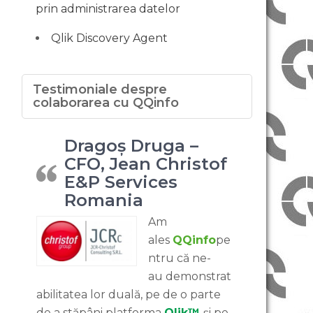
prin administrarea datelor
Qlik Discovery Agent
Testimoniale despre
colaborarea cu QQinfo
Dragoș Druga –
CFO, Jean Christof
E&P Services
Romania
Am
ales
QQinfo
pe
ntru că ne-
au demonstrat
abilitatea lor duală, pe de o parte
de a stăpâni platforma
Qlik™
și pe