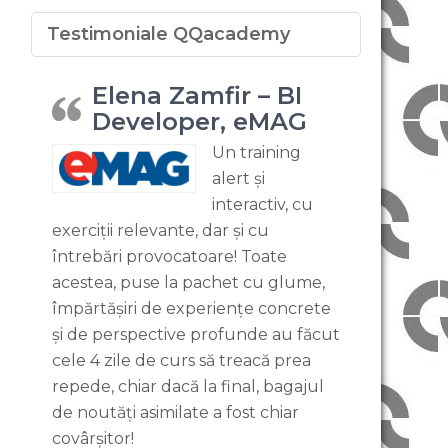
Testimoniale QQacademy
Elena Zamfir – BI
Developer, eMAG
Un training
alert și
interactiv, cu
exerciții relevante, dar și cu
întrebări provocatoare! Toate
acestea, puse la pachet cu glume,
împărtășiri de experiențe concrete
și de perspective profunde au făcut
cele 4 zile de curs să treacă prea
repede, chiar dacă la final, bagajul
de noutăți asimilate a fost chiar
covârșitor!