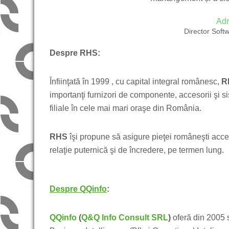
Adr
Director Sof
Despre RHS:
Înfiinţată în 1999 , cu capital integral românesc,
R
importanţi furnizori de componente, accesorii şi 
filiale în cele mai mari oraşe din România.
RHS
îşi propune să asigure pieţei româneşti acces 
relaţie puternică şi de încredere, pe termen lung.
Despre QQinfo
:
QQinfo
(
Q&Q Info Consult SRL
)
oferă din 2005 s