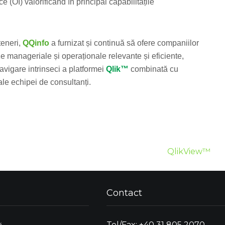
e (OI) valorificând în principal capabilitățile
teneri,
QQinfo
a furnizat și continuă să ofere companiilor
ze manageriale și operaționale relevante și eficiente,
avigare intrinseci a platformei
Qlik™
combinată cu
le echipei de consultanți.
QlikView™
Contact
Tel/Fax: +40 31 805 2070
ă