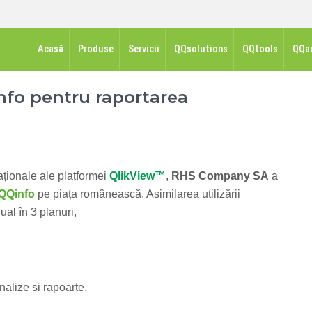
Acasă
Produse
Servicii
QQsolutions
QQtools
QQa
nfo pentru raportarea
aționale ale platformei
QlikView™
,
RHS Company SA
a
QQinfo
pe piața românească. Asimilarea utilizării
ual în 3 planuri,
nalize si rapoarte.