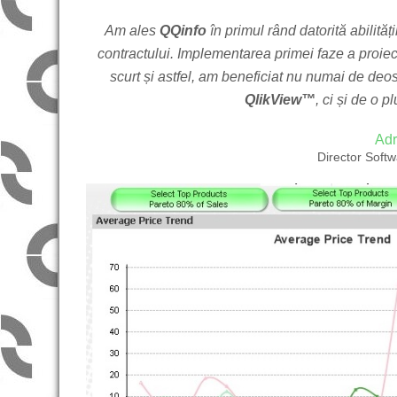
Am ales
QQinfo
în primul rând datorită abilită
contractului. Implementarea primei faze a proiect
scurt și astfel, am beneficiat nu numai de deoseb
QlikView™
, ci și de o p
Adr
Director Sof