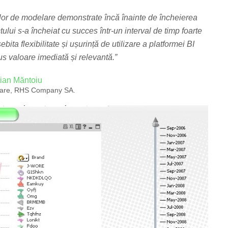
ților de modelare demonstrate încă înainte de încheierea
ului s-a încheiat cu succes într-un interval de timp foarte
ita flexibilitate și ușurință de utilizare a platformei BI
lus valoare imediată și relevantă.”
ian Măntoiu
tware, RHS Company SA.