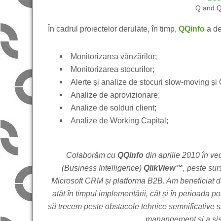
Q and 
În cadrul proiectelor derulate, în timp,
QQinfo
a d
Monitorizarea vânzărilor;
Monitorizarea stocurilor;
Alerte și analize de stocuri slow-moving și
Analize de aprovizionare;
Analize de solduri client;
Analize de Working Capital;
Colaborăm cu
QQinfo
din aprilie 2010 în ve
(Business Intelligence)
QlikView™
, peste su
Microsoft CRM și platforma B2B. Am beneficiat de s
atât în timpul implementării, cât și în perioada 
să trecem peste obstacole tehnice semnificative și
manangement și a sist