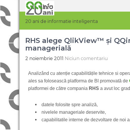
20 ani de informatie inteligenta
RHS alege QlikView™ și QQi
managerială
2 noiembrie 2011
Niciun comentariu
Analizând cu atenție capabilitățile tehnice si oper
ales sa folosească platforma de BI promovată de
platformei de către compania
RHS
a avut loc grad
datele folosite spre analiză,
nivelele manageriale deservite,
capabilitatile interne de dezvoltare de noi a