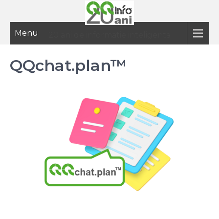
Menu
20 ani de informatie inteligenta
QQchat.plan™