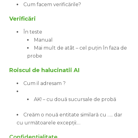
Cum facem verificările?
Verificări
În teste
Manual
Mai mult de atât – cel puțin în faza de
probe
Roiscul de halucinatii AI
Cum il adresam ?
AK! – cu două sucursale de probă
Creăm o nouă entitate similară cu ….. dar
cu următoarele excepții:…
Confidentialitate