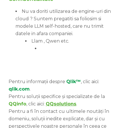
Nu va doriti utilizarea de engine-uri din
cloud ? Suntem pregatiti sa foliosim si
modele LLM self-hosted, care nu trimit
datele in afara companiei.
Llam , Qwen etc.
Pentru informații despre
Qlik™
, clic aici:
qlik.com
.
Pentru soluții specifice și specializate de la
QQinfo
, clic aici:
QQsolutions
.
Pentru a fi în contact cu ultimele noutăți în
domeniu, soluții inedite explicate, dar și cu
perspectivele noastre personale în ceea ce