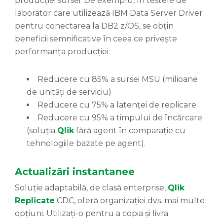
producției sursei. De exemplu, în testele de
laborator care utilizează IBM Data Server Driver
pentru conectarea la DB2 z/OS, se obțin
beneficii semnificative în ceea ce privește
performanța producției:
Reducere cu 85% a sursei MSU (milioane
de unități de serviciu)
Reducere cu 75% a latenței de replicare
Reducere cu 95% a timpului de încărcare
(soluția
Qlik
fără agent în comparație cu
tehnologiile bazate pe agent).
Actualizări instantanee
Soluție adaptabilă, de clasă enterprise,
Qlik
Replicate
CDC, oferă organizației dvs. mai multe
opțiuni. Utilizați-o pentru a copia și livra