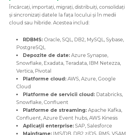
Încărcați, importați, migrați, distribuiți, consolidați
și sincronizați datele la fața locului și în medii
cloud sau hibride. Acestea includ:
RDBMS:
Oracle, SQL, DB2, MySQL, Sybase,
PostgreSQL
Depozite de date:
Azure Synapse,
Snowflake, Exadata, Teradata, IBM Netezza,
Vertica, Pivotal
Platforme cloud:
AWS, Azure, Google
Cloud
Platforme de servicii cloud:
Databricks,
Snowflake, Confluent
Platforme de streaming:
Apache Kafka,
Confluent, Azure Event hubs, AWS Kinesis
Aplica
ții e
nterprise:
SAP, Salesforce
Mainframe:
IMS/DB, DB2 z/OS, RMS, VSAM