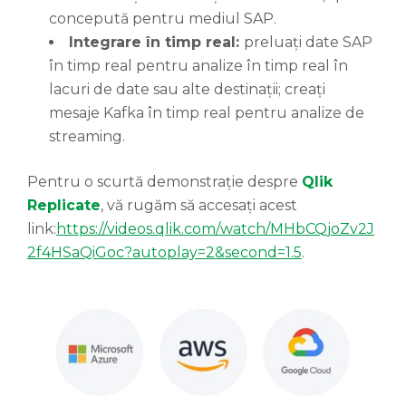
concepută pentru mediul SAP.
Integrare în timp real:
preluați date SAP
în timp real pentru analize în timp real în
lacuri de date sau alte destinații; creați
mesaje Kafka în timp real pentru analize de
streaming.
Pentru o scurtă demonstrație despre
Qlik
Replicate
, vă rugăm să accesați acest
link:
https://videos.qlik.com/watch/MHbCQjoZv2J
2f4HSaQiGoc?autoplay=2&second=1.5
.