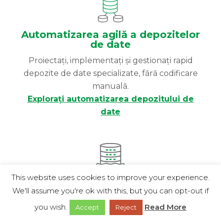
Automatizarea agilă a depozitelor
de date
Proiectați, implementați și gestionați rapid
depozite de date specializate, fără codificare
manuală.
Explorați automatizarea depozitului de
date
This website uses cookies to improve your experience.
Crearea gestionată a unui data
We'll assume you're ok with this, but you can opt-out if
lake
you wish.
Read More
Accept
Reject
Automatizați procesele complexe de ingestie
și transformare pentru a furniza data lake