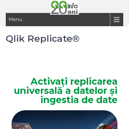
Menu
20 ani de informatie inteligenta
Qlik Replicate®
Activați replicarea
universală a datelor și
ingestia de date