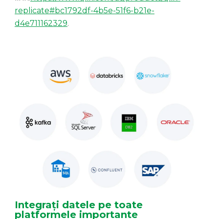
replicate#bc1792df-4b5e-51f6-b21e-
d4e711162329
.
Integrați datele pe toate
platformele importante