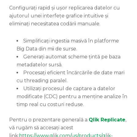
Configurați rapid și ușor replicarea datelor cu
ajutorul unei interfețe grafice intuitive și
eliminați necesitatea codării manuale.
Simplificați ingestia masivă în platforme
Big Data din mii de surse.
Generați automat scheme țintă pe baza
metadatelor sursă.
Procesați eficient încărcările de date mari
cu threading paralel.
Utilizați procesul de captare a datelor
modificate (CDC) pentru a menține analize în
timp real cu costuri reduse.
Pentru o prezentare generală a
Qlik Replicate
,
vă rugăm să accesați acest
link:
https://www.qlik.com/us/products/qlik-