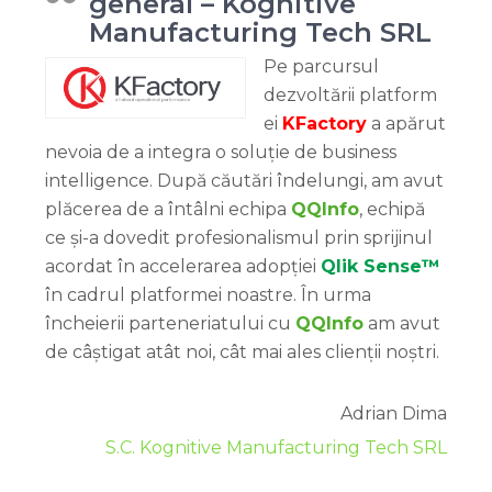
general – Kognitive
Manufacturing Tech SRL
Pe parcursul
dezvoltării platform
ei
KFactory
a apărut
nevoia de a integra o soluție de business
intelligence. După căutări îndelungi, am avut
plăcerea de a întâlni echipa
QQInfo
, echipă
ce și-a dovedit profesionalismul prin sprijinul
acordat în accelerarea adopției
Qlik Sense™
în cadrul platformei noastre. În urma
încheierii parteneriatului cu
QQInfo
am avut
de câștigat atât noi, cât mai ales clienții noștri.
Adrian Dima
S.C. Kognitive Manufacturing Tech SRL