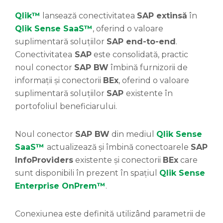
Qlik™
lansează conectivitatea
SAP extinsă
în
Qlik Sense SaaS™
, oferind o valoare
suplimentară soluțiilor
SAP end-to-end
.
Conectivitatea
SAP
este consolidată, practic
noul conector
SAP BW
îmbină furnizorii de
informații și conectorii
BEx
, oferind o valoare
suplimentară soluțiilor
SAP
existente în
portofoliul beneficiarului.
Noul conector
SAP BW
din mediul
Qlik Sense
SaaS™
actualizează și îmbină conectoarele
SAP
InfoProviders
existente și conectorii
BEx
care
sunt disponibili în prezent în spațiul
Qlik Sense
Enterprise OnPrem™
.
Conexiunea este definită utilizând parametrii de