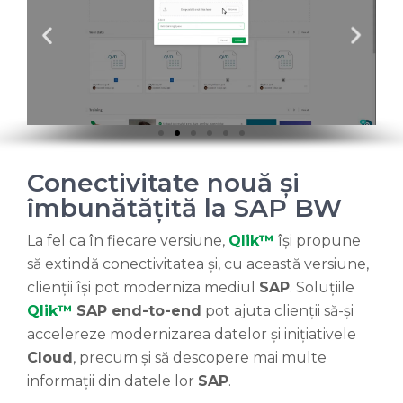
Conectivitate nouă și
îmbunătățită la SAP BW
La fel ca în fiecare versiune,
Qlik™
își propune
să extindă conectivitatea și, cu această versiune,
clienții își pot moderniza mediul
SAP
. Soluțiile
Qlik™
SAP end-to-end
pot ajuta clienții să-și
accelereze modernizarea datelor și inițiativele
Cloud
, precum și să descopere mai multe
informații din datele lor
SAP
.