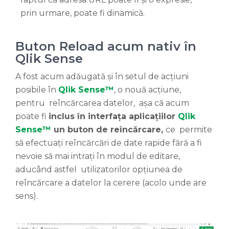
prin urmare, poate fi dinamică.
Buton Reload acum nativ în
Qlik Sense
A fost acum adăugată și în setul de acțiuni
posibile în
Qlik Sense™
, o nouă acțiune,
pentru reîncărcarea datelor, așa că acum
poate fi
inclus în interfața aplicațiilor
Qlik
Sense™
un buton
de reîncărcare,
ce permite
să efectuați reîncărcări de date rapide fără a fi
nevoie să mai intrați în modul de editare,
aducând astfel utilizatorilor opțiunea de
reîncărcare a datelor la cerere (acolo unde are
sens).