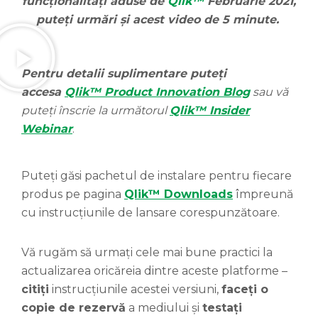
funcționalități aduse de
Qlik™
Februarie 2021,
puteți urmări și acest video de 5 minute.
Pentru detalii suplimentare puteți
accesa
Qlik™ Product Innovation Blog
sau vă
puteți înscrie la următorul
Qlik™ Insider
Webinar
.
Puteți găsi pachetul de instalare pentru fiecare
produs pe pagina
Qlik™ Downloads
împreună
cu instrucțiunile de lansare corespunzătoare.
Vă rugăm să urmați cele mai bune practici la
actualizarea oricăreia dintre aceste platforme –
citiți
instrucțiunile acestei versiuni,
faceți o
copie de rezervă
a mediului și
testați