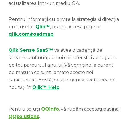
actualizarea într-un mediu QA.
Pentru informații cu privire la strategia și direcția
produselor
Qlik™
, puteți accesa pagina
qlik.com/roadmap
Qlik Sense SaaS™
va avea o cadență de
lansare continuă, cu noi caracteristici adăugate
pe tot parcursul anului. Vă vom ține la curent
pe măsură ce sunt lansate aceste noi
caracteristici. Există, de asemenea, secțiunea de
noutăți în
Qlik™ Help
.
Pentru soluții
QQinfo
, vă rugăm accesați pagina:
QQsolutions
.