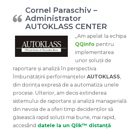
Cornel Paraschiv –
Administrator
AUTOKLASS CENTER
„Am apelat la echipa
QQinfo
pentru
implementarea
unor soluții de
raportare și analiză în perspectiva
îmbunătățirii performanțelor
AUTOKLASS
,
din dorința expresă de a automatiza unele
procese. Ulterior, am decis extinderea
sistemului de raportare și analiză managerială
din nevoia de a oferi timp decidenților să
găsească rapid soluții mai bune, mai rapid,
accesând
datele la un Qlik™ distanță
.