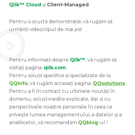
Qlik™ Cloud
și
Client-Managed
.
Pentru o scurtă demonstrație, vă rugăm să
urmăriți videoclipul de mai jos!
Pentru informații despre
Qlik™
, vă rugăm să
vizitați pagina:
qlik.com
.
Pentru soluții specifice și specializate de la
QQinfo
, vă rugăm accesați pagina:
QQsolutions
.
Pentru a fi în contact cu ultimele noutăți în
domeniu, soluții inedite explicate, dar și cu
perspectivele noastre personale în ceea ce
privește lumea managementului, a datelor și a
analiticelor, vă recomandăm
QQblog
-ul
!