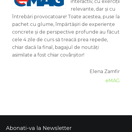
interactiv, cu exerciții
relevante, dar și cu
întrebări provocatoare! Toate acestea, puse la
pachet cu glume, împărtășiri de experiențe
concrete și de perspective profunde au făcut
cele 4 zile de curs să treacă prea repede,
chiar dacă la final, bagajul de noutăți
asimilate a fost chiar covârșitor!
Elena Zamfir
eMAG
Abonati-va la Newsletter