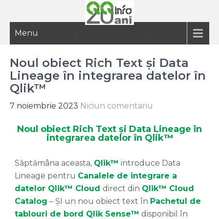
Menu
20 ani de informatie inteligenta
Noul obiect Rich Text și Data
Lineage în integrarea datelor în
Qlik™
7 noiembrie 2023
Niciun comentariu
Noul obiect Rich Text și Data Lineage în
integrarea datelor în Qlik™
Săptămâna aceasta,
Qlik™
introduce Data
Lineage pentru
Canalele de integrare a
datelor Qlik™ Cloud
direct din
Qlik™ Cloud
Catalog
– ȘI un nou obiect text în
Pachetul de
tablouri de bord Qlik
Sense
™
disponibil în