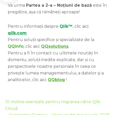
Va urma
Partea a 2-a – Noțiuni de bază
este în
pregătire, așa că rămâneți aproape!
Pentru informații despre
Qlik™
, clic aici:
qlik.com
.
Pentru soluții specifice și specializate de la
QQinfo
, clic aici:
QQsolutions
.
Pentru a fi în contact cu ultimele noutăți în
domeniu, soluții inedite explicate, dar și cu
perspectivele noastre personale în ceea ce
privește lumea managementului, a datelor și a
analiticelor, clic aici:
QQblog
!
10 motive esențiale pentru migrarea către Qlik
Cloud