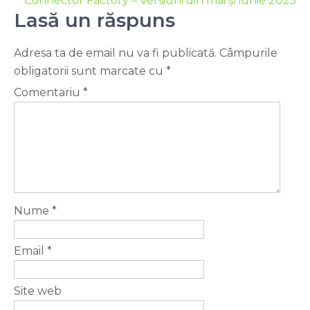
Connector Factory – Versiuni din mai și iunie 2025
Lasă un răspuns
Adresa ta de email nu va fi publicată.
Câmpurile
obligatorii sunt marcate cu
*
Comentariu
*
Nume
*
Email
*
Site web