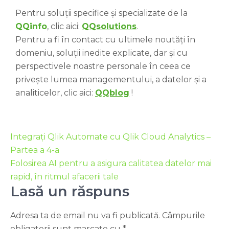
Pentru soluții specifice și specializate de la
QQinfo
, clic aici:
QQsolutions
.
Pentru a fi în contact cu ultimele noutăți în
domeniu, soluții inedite explicate, dar și cu
perspectivele noastre personale în ceea ce
privește lumea managementului, a datelor și a
analiticelor, clic aici:
QQblog
!
Integrați Qlik Automate cu Qlik Cloud Analytics –
Partea a 4-a
Folosirea AI pentru a asigura calitatea datelor mai
rapid, în ritmul afacerii tale
Lasă un răspuns
Adresa ta de email nu va fi publicată.
Câmpurile
obligatorii sunt marcate cu
*