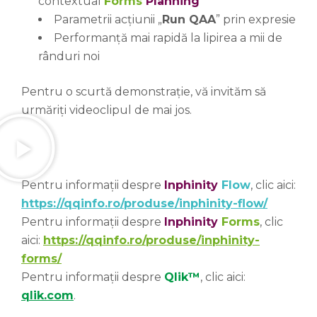
contextual
Forms
Planning
Parametrii acțiunii „
Run QAA
” prin expresie
Performanță mai rapidă la lipirea a mii de
rânduri noi
Pentru o scurtă demonstrație, vă invităm să
urmăriți videoclipul de mai jos.
Pentru informații despre
Inphinity
Flow
, clic aici:
https://qqinfo.ro/produse/inphinity-flow/
Pentru informații despre
Inphinity
Forms
, clic
aici:
https://qqinfo.ro/produse/inphinity-
forms/
Pentru informații despre
Qlik™
, clic aici:
qlik.com
.