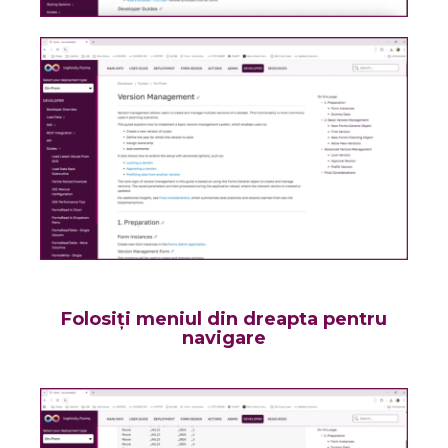
Folosiți meniul din dreapta pentru
navigare