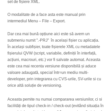
set de fișiere XML.
O modalitate de a face asta este manual prin
intermediul Menu – File – Export.
Dar cea mai bună opțiune aici este să avem un
submeniu numit ”.-PRJ” în același fișier cu aplicația.
În același subfișier, toate fișierele XML cu metadatele
fișierului QVW (script, variabile, definiții în interfață,
acțiuni, macrouri, etc.) vor fi salvate automat. Aceasta
este cea mai recenta versiune disponibilă și aduce
valoare adaugată, special într=un mediu multi-
developer, prin integrarea cu CVS-urile, SV-urile si cu
orice altă soluție de versioning.
Aceasta pemite nu numai compararea versiunilor, ci si
facilități de tipul check-in / check-out (evitând situația în