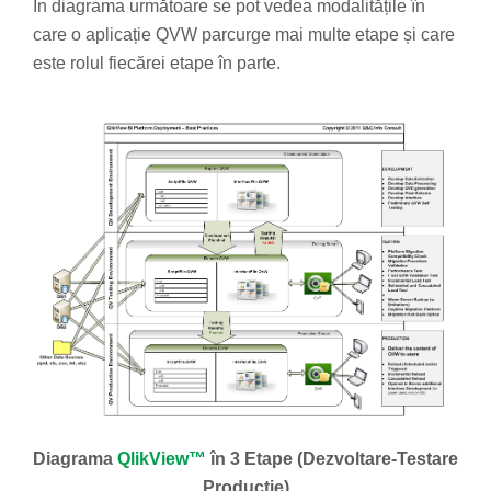
În diagrama următoare se pot vedea modalitățile în
care o aplicație QVW parcurge mai multe etape și care
este rolul fiecărei etape în parte.
Diagrama
QlikView™
în 3 Etape (Dezvoltare-Testare
Producție)