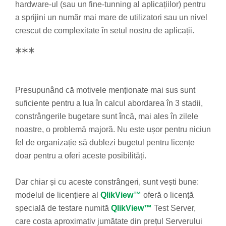
hardware-ul (sau un fine-tunning al aplicațiilor) pentru
a sprijini un număr mai mare de utilizatori sau un nivel
crescut de complexitate în setul nostru de aplicații.
***
Presupunând că motivele menționate mai sus sunt
suficiente pentru a lua în calcul abordarea în 3 stadii,
constrângerile bugetare sunt încă, mai ales în zilele
noastre, o problemă majoră. Nu este ușor pentru niciun
fel de organizație să dublezi bugetul pentru licențe
doar pentru a oferi aceste posibilități.
Dar chiar și cu aceste constrângeri, sunt vești bune:
modelul de licențiere al
QlikView™
oferă o licență
specială de testare numită
QlikView™
Test Server,
care costa aproximativ jumătate din prețul Serverului