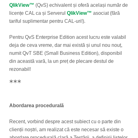
QlikView™
(QvS) echivalent și oferă același număr de
licențe CAL ca și Serverul
QlikView™
asociat (fără
tariful suplimentar pentru CAL-uri!).
Pentru QvS Enterprise Edition acest lucru este valabil
deja de ceva vreme, dar mai există și unul nou nouț,
numit QvT SBE (Small Business Edition), disponibil
din această vară, la un preț de plecare destul de
rezonabil!
***
Abordarea procedurală
Recent, vorbind despre acest subiect cu o parte din
clienții noștri, am realizat că este necesar să existe o
abordare procedurală clară a Testării, a definirii listelor