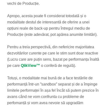
vechi de Producție.
Apropo, acesta poate fi considerat totodată și o
modalitate destul de interesantă de oferire a unei
opțiuni reale de back-up pentru întregul mediu de
Producție (este adevărat, pot apărea anumite limitări).
Pentru a treia perspectivă, din nefericire majoritatea
dezvoltărilor curente pe care le stim sunt doar reactive
(Lucru care are puțin sens, bazat pe performanța înaltă
pe care
QlikView™
o conferă de regulă).
Totuși, o modalitate mai bună de a face testările de
performanță într-un ”sandbox” separat și de a împinge
limitele performaței în așa fel încât să putem prezice în
avans când ne vom confrunta cu probleme de
perfomanță și vom avea nevoie să upgradăm