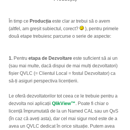
În timp ce
Producția
este clar ar trebui să o avem
(altfel, am greșit subiectul, corect?
), pentru primele
două etape trebuiesc parcurse o serie de aspecte:
1.
Pentru
etapa de Dezvoltare
este suficient să ai un
(sau mai multe, dacă dispui de mai mulți dezvoltatori)
fișier QVLC (= Clientul Local = fostul Dezvoltator) ca
să-ți asiguri perspectiva licențierii.
Le oferă dezvoltatorilor tot ceea ce le trebuie pentru a
dezvolta noi aplicații
QlikView™
. Poate fi chiar o
licență împrumutată de la un Named CAL sau un QvS
(în caz că aveți asta), dar cel mai sigur mod este de a
avea un QVLC dedicat în orice situație. Putem avea