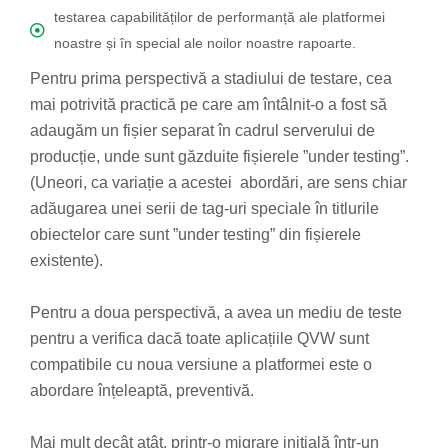
testarea capabilităților de performanță ale platformei
noastre și în special ale noilor noastre rapoarte.
Pentru prima perspectivă a stadiului de testare, cea
mai potrivită practică pe care am întâlnit-o a fost să
adaugăm un fișier separat în cadrul serverului de
producție, unde sunt găzduite fișierele ”under testing”.
(Uneori, ca variație a acestei abordări, are sens chiar
adăugarea unei serii de tag-uri speciale în titlurile
obiectelor care sunt ”under testing” din fișierele
existente).
Pentru a doua perspectivă, a avea un mediu de teste
pentru a verifica dacă toate aplicațiile QVW sunt
compatibile cu noua versiune a platformei este o
abordare înțeleaptă, preventivă.
Mai mult decât atât, printr-o migrare inițială într-un