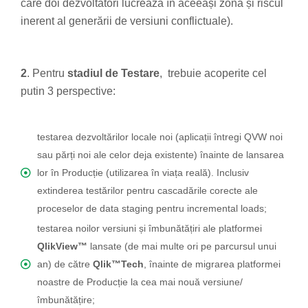
care doi dezvoltatori lucrează în aceeași zonă și riscul
inerent al generării de versiuni conflictuale).
2
. Pentru
stadiul de Testare
, trebuie acoperite cel
putin 3 perspective:
testarea dezvoltărilor locale noi (aplicații întregi QVW noi
sau părți noi ale celor deja existente) înainte de lansarea
lor în Producție (utilizarea în viața reală). Inclusiv
extinderea testărilor pentru cascadările corecte ale
proceselor de data staging pentru incremental loads;
testarea noilor versiuni și îmbunătățiri ale platformei
QlikView™
lansate (de mai multe ori pe parcursul unui
an) de către
Qlik™Tech
, înainte de migrarea platformei
noastre de Producție la cea mai nouă versiune/
îmbunătățire;