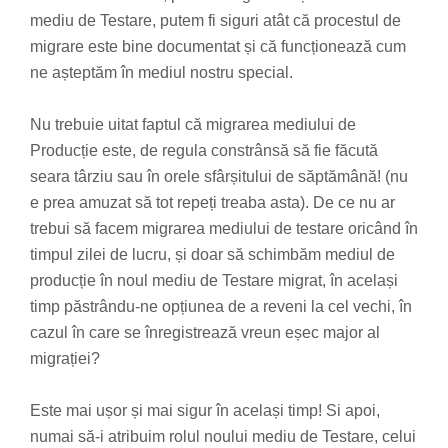
mediu de Testare, putem fi siguri atât că procestul de
migrare este bine documentat și că funcționează cum
ne așteptăm în mediul nostru special.
Nu trebuie uitat faptul că migrarea mediului de
Producție este, de regula constrânsă să fie făcută
seara târziu sau în orele sfârșitului de săptămână! (nu
e prea amuzat să tot repeți treaba asta). De ce nu ar
trebui să facem migrarea mediului de testare oricând în
timpul zilei de lucru, și doar să schimbăm mediul de
producție în noul mediu de Testare migrat, în același
timp păstrându-ne opțiunea de a reveni la cel vechi, în
cazul în care se înregistrează vreun eșec major al
migrației?
Este mai ușor și mai sigur în același timp! Si apoi,
numai să-i atribuim rolul noului mediu de Testare, celui