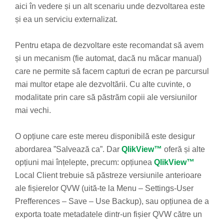
aici în vedere și un alt scenariu unde dezvoltarea este
și ea un serviciu externalizat.
Pentru etapa de dezvoltare este recomandat să avem
și un mecanism (fie automat, dacă nu măcar manual)
care ne permite să facem capturi de ecran pe parcursul
mai multor etape ale dezvoltării. Cu alte cuvinte, o
modalitate prin care să păstrăm copii ale versiunilor
mai vechi.
O opțiune care este mereu disponibilă este desigur
abordarea ”Salvează ca”. Dar
QlikView™
oferă și alte
opțiuni mai înțelepte, precum: opțiunea
QlikView™
Local Client trebuie să păstreze versiunile anterioare
ale fișierelor QVW (uită-te la Menu – Settings-User
Prefferences – Save – Use Backup), sau opțiunea de a
exporta toate metadatele dintr-un fișier QVW către un