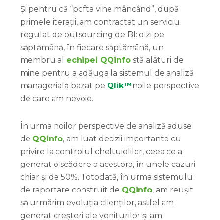
Și pentru că “pofta vine mâncând”, după
primele iterații, am contractat un serviciu
regulat de outsourcing de BI: o zi pe
săptămână, în fiecare săptămână, un
membru al
echipei QQinfo
stă alături de
mine pentru a adăuga la sistemul de analiză
managerială bazat pe
Qlik™
noile perspective
de care am nevoie.
În urma noilor perspective de analiză aduse
de
QQinfo
, am luat decizii importante cu
privire la controlul cheltuielilor, ceea ce a
generat o scădere a acestora, în unele cazuri
chiar și de 50%. Totodată, în urma sistemului
de raportare construit de
QQinfo
, am reușit
să urmărim evoluția clienților, astfel am
generat creșteri ale veniturilor și am