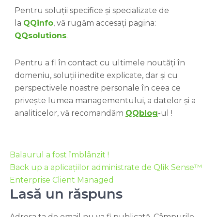
Pentru soluții specifice și specializate de
la
QQinfo
, vă rugăm accesați pagina:
QQsolutions
.
Pentru a fi în contact cu ultimele noutăți în
domeniu, soluții inedite explicate, dar și cu
perspectivele noastre personale în ceea ce
privește lumea managementului, a datelor și a
analiticelor, vă recomandăm
QQblog
-ul !
Balaurul a fost îmblânzit !
Back up a aplicațiilor administrate de Qlik Sense™
Enterprise Client Managed
Lasă un răspuns
Adresa ta de email nu va fi publicată.
Câmpurile