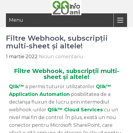
Menu
20 ani de informatie inteligenta
Filtre Webhook, subscripții
multi-sheet și altele!
1 martie 2022
Niciun comentariu
Filtre Webhook, subscripții multi-
sheet și altele!
Qlik™
a permis tuturor utilizatorilor
Qlik™
Application Automation
posibilitatea de a
declanșa fluxuri de lucru prin intermediul
webhook-urilor
Qlik™ Cloud Services
cu un
nivel mai fin de control. În plus, există un nou
conector pentru Microsoft SharePoint, care
oferă o altă opțiune de stocare în cloud pentru