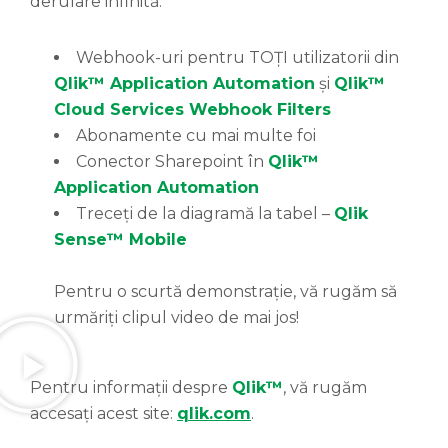
derulare infinită.
Webhook-uri pentru TOȚI utilizatorii din
Qlik™ Application Automation
și
Qlik™
Cloud Services Webhook Filters
Abonamente cu mai multe foi
Conector Sharepoint în
Qlik™
Application Automation
Treceți de la diagramă la tabel –
Qlik
Sense™ Mobile
Pentru o scurtă demonstrație, vă rugăm să
urmăriți clipul video de mai jos!
Pentru informații despre
Qlik™
, vă rugăm
accesați acest site:
qlik.com
.