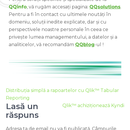
QQinfo
, vă rugăm accesați pagina:
QQsolutions
.
Pentru a fi în contact cu ultimele noutăți în
domeniu, soluții inedite explicate, dar și cu
perspectivele noastre personale în ceea ce
privește lumea managementului, a datelor și a
analiticelor, vă recomandăm
QQblog
-ul
!
Distribuția simplă a rapoartelor cu Qlik™ Tabular
Reporting
Lasă un
Qlik™ achiziționează Kyndi
răspuns
Adresa ta de email nu va fi publicată.
Câmpurile