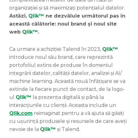
organizației și să maximizați potențialul datelor.
Astăzi,
Qlik™
ne dezvăluie următorul pas în
această călătorie: noul brand și noul site
web
Qlik™
.
Ca urmare a achiziției Talend în 2023,
Qlik™
introduce noul său brand, care reprezintă
portofoliul extins de produse în domeniul
integrării datelor, calității datelor, analizei și AI/
machine learning. Această nouă înfățișare se va
extinde la fiecare punct de contact, de la logo-
ul
Qlik™
la prezența digitală și până la
interacțiunile cu clienții. Aceasta include un
Qlik.com
reimaginat pentru a vă ajuta să găsiți
cu ușurință produsele și resursele de care aveți
nevoie de la
Qlik™
și Talend.