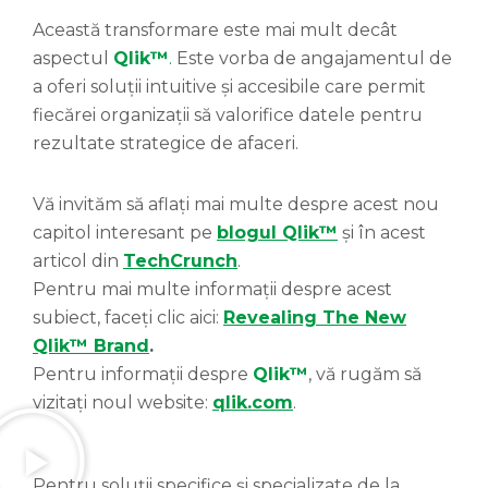
Această transformare este mai mult decât
aspectul
Qlik™
.
Este vorba de angajamentul de
a oferi soluții intuitive și accesibile care permit
fiecărei organizații să valorifice datele pentru
rezultate strategice de afaceri.
Vă invităm să aflați mai multe despre acest nou
capitol interesant pe
blogul Qlik™
și în acest
articol din
TechCrunch
.
Pentru mai multe informații despre acest
subiect, faceți clic aici:
Revealing The New
Qlik™ Brand
.
Pentru informații despre
Qlik™
, vă rugăm să
vizitați noul website:
qlik.com
.
Pentru soluții specifice și specializate de la