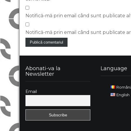
Notifică-mă prin email când sunt publicate al
Notifică-mă prin email când sunt publicate art
Abonati-va la
Language
Newsletter
Român
Email
English