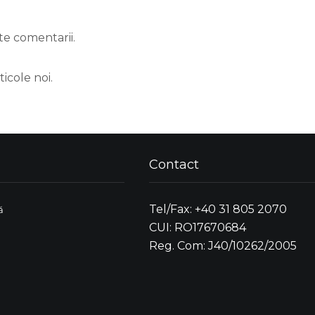
te comentarii.
icole noi.
Contact
Tel/Fax: +40 31 805 2070
ă
CUI: RO17670684
Reg. Com: J40/10262/2005