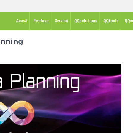
Acasă
Produse
Servicii
QQsolutions
QQtools
QQa
anning