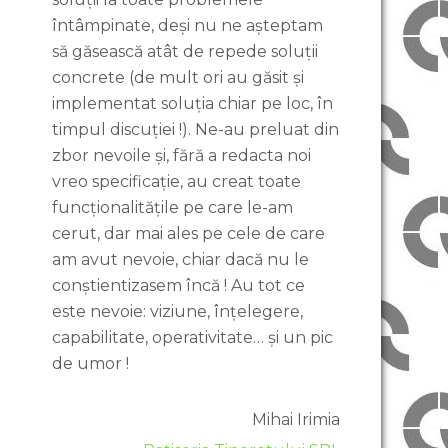
întâmpinate, deși nu ne așteptam
să găsească atât de repede soluții
concrete (de mult ori au găsit și
implementat soluția chiar pe loc, în
timpul discuției !). Ne-au preluat din
zbor nevoile și, fără a redacta noi
vreo specificație, au creat toate
funcționalitățile pe care le-am
cerut, dar mai ales pe cele de care
am avut nevoie, chiar dacă nu le
conștientizasem încă ! Au tot ce
este nevoie: viziune, înțelegere,
capabilitate, operativitate… și un pic
de umor !
Mihai Irimia