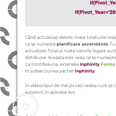
Când actualizați datele, toate totalurile re
ce se numește
planificare ascendentă
. Fu
actualizați Totalul, toate valorile legate su
distribuție. Aceasta este ceea ce se numeșt
Ca întotdeauna, extensiile
Inphinity
Form
în subsecțiunea pachet
Inphinity
.
În videoclipul de mai jos veți vedea cum să c
excelent în aplicația dvs.