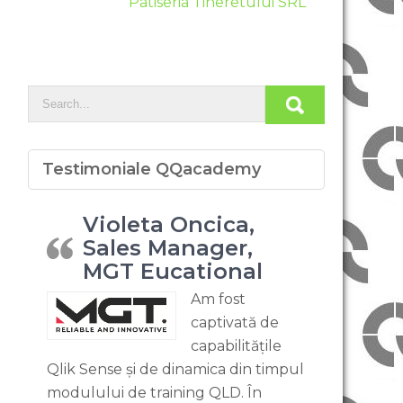
Patiseria Tineretului SRL
Testimoniale QQacademy
Violeta Oncica,
Sales Manager,
MGT Eucational
Am fost
captivată de
capabilitățile
Qlik Sense și de dinamica din timpul
modulului de training QLD. În