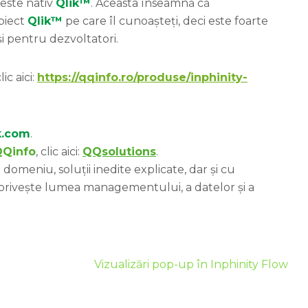
este nativ
Qlik™
. Aceasta înseamnă că
obiect
Qlik™
pe care îl cunoașteți, deci este foarte
 și pentru dezvoltatori.
clic aici:
https://qqinfo.ro/produse/inphinity-
k.com
.
QQinfo
, clic aici:
QQsolutions
.
domeniu, soluții inedite explicate, dar și cu
 privește lumea managementului, a datelor și a
Vizualizări pop-up în Inphinity Flow