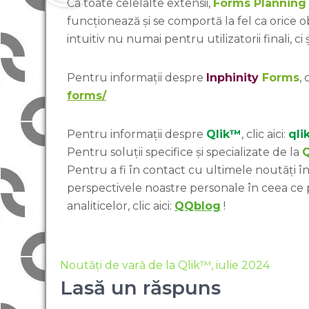
Ca toate celelalte extensii,
Forms Planning
funcționează și se comportă la fel ca orice 
intuitiv nu numai pentru utilizatorii finali, ci
Pentru informații despre
Inphinity
Forms
, 
forms/
Pentru informații despre
Qlik™
, clic aici:
qli
Pentru soluții specifice și specializate de la
Pentru a fi în contact cu ultimele noutăți în 
perspectivele noastre personale în ceea ce
analiticelor, clic aici:
QQblog
!
Noutăți de vară de la Qlik™, iulie 2024
Lasă un răspuns