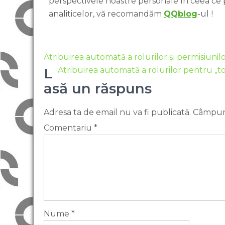
perspectivele noastre personale în ceea ce
analiticelor, vă recomandăm
QQblog
-ul
!
Atribuirea automată a rolurilor și permisiuni
L
Atribuirea automată a rolurilor pentru „to
asă un răspuns
Adresa ta de email nu va fi publicată.
Câmpuri
Comentariu
*
Nume
*