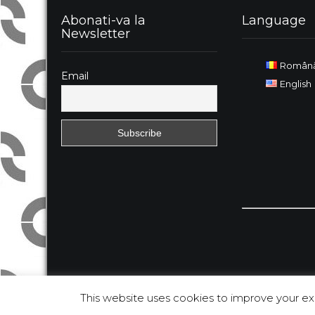
Abonati-va la
Language
Newsletter
Român
Email
English
This website uses cookies to improve your exp
QQinfo. All Rights Reserved