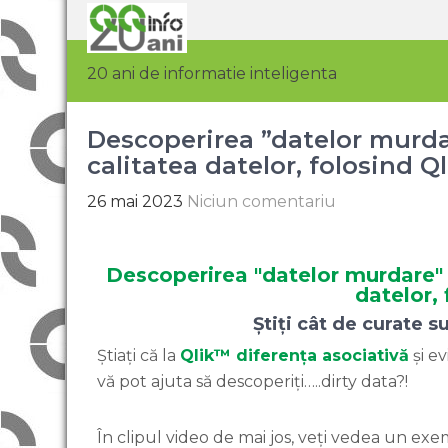
20 ani de informatie inteligenta
Descoperirea ”datelor murda
calitatea datelor, folosind Q
26 mai 2023
Niciun comentariu
Descoperirea "datelor murdare" 
datelor,
Știți cât de curate 
Știați că la
Qlik™
diferența asociativă
și ev
vă pot ajuta să descoperiți…..dirty data?!
În clipul video de mai jos, veți vedea un e