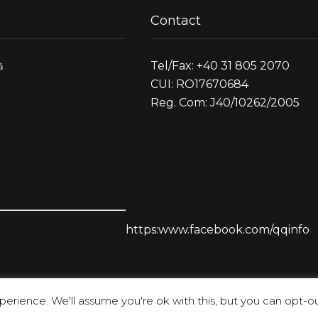
Contact
Tel/Fax: +40 31 805 2070
ă
CUI: RO17670684
Reg. Com: J40/10262/2005
https:www.facebook.com/qqinfo
erience. We'll assume you're ok with this, but you can opt-out