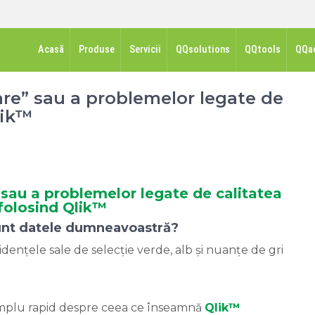
Acasă
Produse
Servicii
QQsolutions
QQtools
QQa
re” sau a problemelor legate de
lik™
sau a problemelor legate de calitatea
 folosind Qlik™
sunt datele dumneavoastră?
idențele sale de selecție verde, alb și nuanțe de gri
xemplu rapid despre ceea ce înseamnă
Qlik™