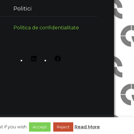
Politici
Politica de confidentialitate
 if you wish.
Read More
Proudly Powered by WordPress
Accept
Reject