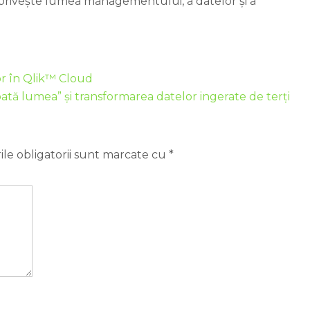
 privește lumea managementului, a datelor și a
lor în Qlik™ Cloud
ată lumea” și transformarea datelor ingerate de terți
le obligatorii sunt marcate cu
*