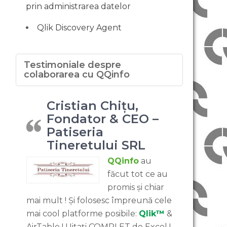
prin administrarea datelor
Qlik Discovery Agent
Testimoniale despre
colaborarea cu QQinfo
Cristian Chițu,
Fondator & CEO –
Patiseria
Tineretului SRL
QQinfo
au
făcut tot ce au
promis și chiar
mai mult ! Și folosesc împreună cele
mai cool platforme posibile:
Qlik™
&
AirTable ! Uitați COMPLET de Excel !