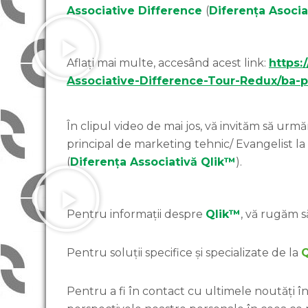
Associative Difference
(
Diferența Asocia
Aflați mai multe, accesând acest link:
https:
Associative-Difference-Tour-Redux/ba-
În clipul video de mai jos, vă invităm să urm
principal de marketing tehnic/ Evangelist la
(
Diferența Associativă
Qlik™
).
Pentru informații despre
Qlik™
, vă rugăm să
Pentru soluții specifice și specializate de la
Pentru a fi în contact cu ultimele noutăți în 