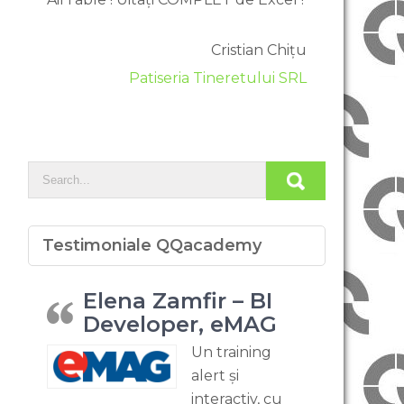
Cristian Chițu
Patiseria Tineretului SRL
Testimoniale QQacademy
Elena Zamfir – BI
Developer, eMAG
Un training
alert și
interactiv, cu