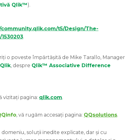
tivă Qlik™
).
//community.qlik.com/t5/Design/The-
p/1530203
.
ăriți o poveste împărtășită de Mike Tarallo, Manager
Qlik
, despre
Qlik™ Associative Difference
 vizitați pagina:
qlik.com
.
QQinfo
, vă rugăm accesați pagina:
QQsolutions
.
domeniu, soluții inedite explicate, dar și cu