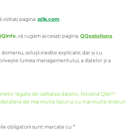
 vizitați pagina:
qlik.com
.
QQinfo
, vă rugăm accesați pagina:
QQsolutions
.
domeniu, soluții inedite explicate, dar și cu
 privește lumea managementului, a datelor și a
elor legate de calitatea datelor, folosind Qlik™
detaliere de mai multe tipuri și cu mai multe straturi
le obligatorii sunt marcate cu
*