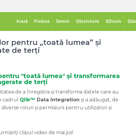
Acasă
Produse
Servicii
QQsolutions
QQtools
QQa
lor pentru „toată lumea” și
te de terți
 pentru "toată lumea" și transformarea
ngerate de terți
itatea de a înregistra și transforma datele care au
n cadrul
Qlik™
Data Integration
și a adăugat, de
iverse roluri și permisiuni pentru utilizatori și
măriți clipul video de mai jos!