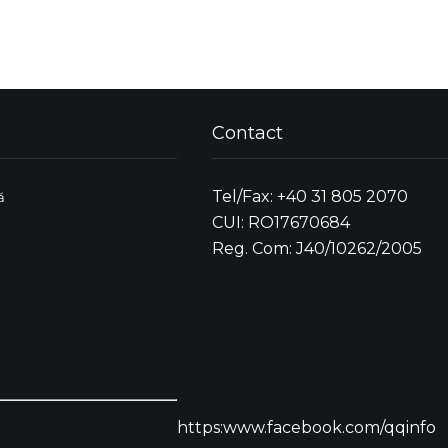
Contact
Tel/Fax: +40 31 805 2070
ă
CUI: RO17670684
Reg. Com: J40/10262/2005
https:www.facebook.com/qqinfo