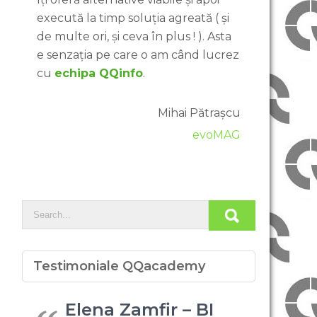
execută la timp soluția agreată ( și
de multe ori, și ceva în plus ! ). Asta
e senzația pe care o am când lucrez
cu
echipa QQinfo
.
Mihai Pătrașcu
evoMAG
Testimoniale QQacademy
Elena Zamfir – BI