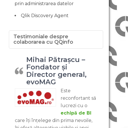
prin administrarea datelor
Qlik Discovery Agent
Testimoniale despre
colaborarea cu QQinfo
Mihai Pătrașcu –
Fondator și
Director general,
evoMAG
Este
reconfortant să
lucrezi cu o
echipă de BI
care îți înțelege din prima nevoile,
îți oferă alternative viabile și apoi