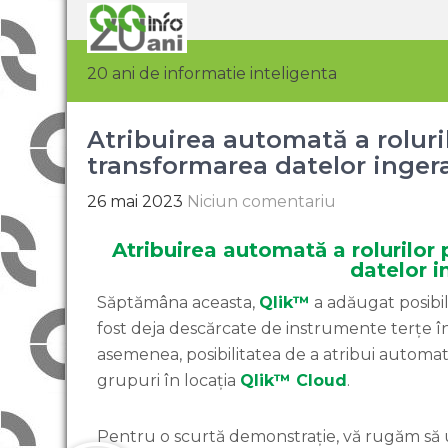
20 ani de informatie inteligenta
Atribuirea automată a roluri
transformarea datelor ingera
26 mai 2023
Niciun comentariu
Atribuirea automată a rolurilor
datelor i
Săptămâna aceasta,
Qlik™
a adăugat posibil
fost deja descărcate de instrumente terțe î
asemenea, posibilitatea de a atribui automat d
grupuri în locația
Qlik™ Cloud
.
Pentru o scurtă demonstrație, vă rugăm să ur