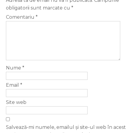
Adresa ta de email nu va fi publicată.
Câmpurile
obligatorii sunt marcate cu
*
Comentariu
*
Nume
*
Email
*
Site web
Salvează-mi numele, emailul și site-ul web în acest