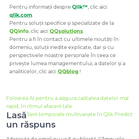
Pentru informații despre
Qlik™
, clic aici:
qlik.com
.
Pentru soluții specifice și specializate de la
QQinfo
, clic aici:
QQsolutions
.
Pentru a fi în contact cu ultimele noutăți în
domeniu, soluții inedite explicate, dar și cu
perspectivele noastre personale în ceea ce
privește lumea managementului, a datelor și a
analiticelor, clic aici:
QQblog
!
Folosirea AI pentru a asigura calitatea datelor mai
rapid, în ritmul afacerii tale
Lasă
Serii temporale multivariate în Qlik Predict
un răspuns