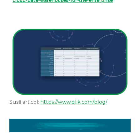
cloud-data-warehouses-for-the-enterprise
Susă articol:
https://www.qlik.com/blog/