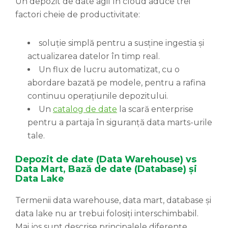
Un depozit de date agil în cloud aduce trei
factori cheie de productivitate:
soluție simplă pentru a susține ingestia și
actualizarea datelor în timp real.
Un flux de lucru automatizat, cu o
abordare bazată pe modele, pentru a rafina
continuu operațiunile depozitului.
Un
catalog de date
la scară enterprise
pentru a partaja în siguranță data marts-urile
tale.
Depozit de date (Data Warehouse) vs
Data Mart, Bază de date (Database) și
Data Lake
Termenii data warehouse, data mart, database și
data lake nu ar trebui folosiți interschimbabil.
Mai jos sunt descrise principalele diferențe