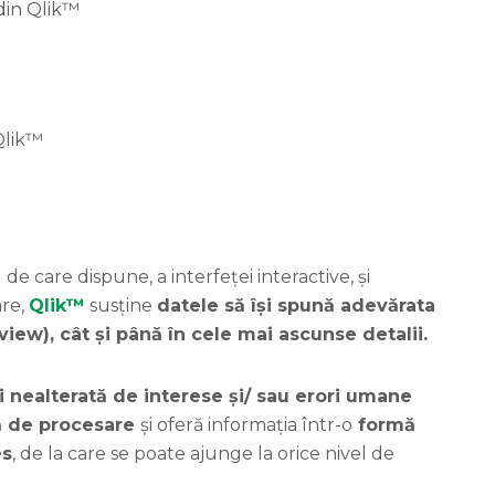
 din Qlik™
Qlik™
de care dispune, a interfeței interactive, și
are,
Qlik™
susține
datele să își spună adevărata
view), cât și până în cele mai ascunse detalii.
și nealterată de interese și/ sau erori umane
ă de procesare
și oferă informația într-o
formă
es
, de la care se poate ajunge la orice nivel de