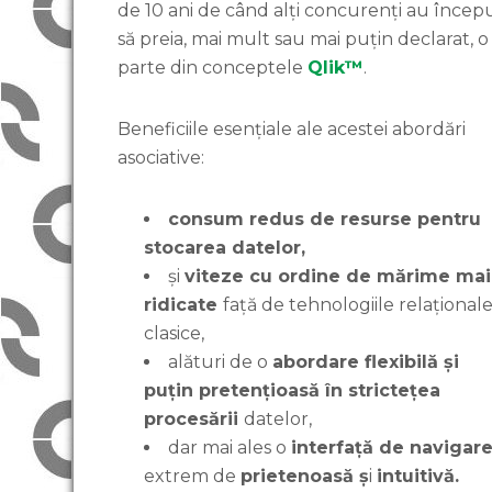
de 10 ani de când alți concurenți au încep
să preia, mai mult sau mai puțin declarat, o
parte din conceptele
Qlik™
.
Beneficiile esențiale ale acestei abordări
asociative:
consum redus de resurse pentru
stocarea datelor,
și
viteze cu ordine de mărime mai
ridicate
față de tehnologiile relațional
clasice,
alături de o
abordare flexibilă și
puțin pretențioasă în strictețea
procesării
datelor,
dar mai ales o
interfață de navigar
extrem de
prietenoasă ș
i
intuitivă.