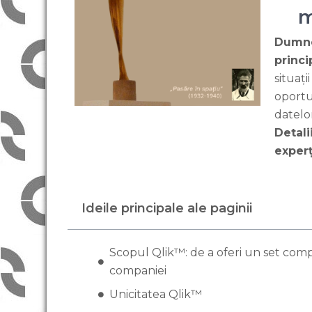
m
Dumne
princi
situați
oportu
datelo
Detali
experț
Ideile principale ale paginii
Scopul Qlik™: de a oferi un set co
companiei
Unicitatea Qlik™