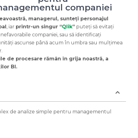
anagementul companiei
avoastră, managerul, sunteți personajul
pal
, iar
printr-un singur
“
Qlik
”
puteți să evitați
i nefavorabile companiei, sau să identificați
nități ascunse până acum în umbra sau mulțimea
r.
ile de procesare rămân în grija noastră, a
ilor BI.
mplex de analize simple pentru managementul