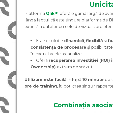
Unicit
Platforma
Qlik™
oferă o gamă largă de avant
lângă faptul că este singura platformă de B
extinsă a datelor cu cele de vizualizare oferi
Este o soluție
dinamică
,
flexibilă
și
fo
consistență
de
procesare
și posibilita
în cadrul aceleiași analize.
Oferă
recuperarea investiției (ROI)
î
Ownership)
extrem de scăzut.
Utilizare este facilă
(după
10 minute
de t
ore de training
, îți poți crea singur rapoarte 
Combinația asociat