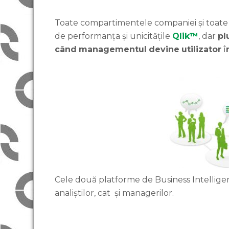
Toate compartimentele companiei și toate 
de performanța și unicitățile
Qlik™
, dar
pl
când
managementul
devine
utilizator
î
Cele două platforme de Business Intellige
analiștilor, cat și managerilor.