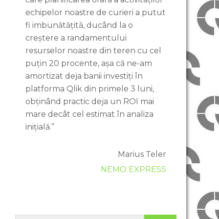
echipelor noastre de curieri a putut
fi imbunătățită, ducând la o
creștere a randamentului
resurselor noastre din teren cu cel
puțin 20 procente, așa că ne-am
amortizat deja banii investiți în
platforma Qlik din primele 3 luni,
obținând practic deja un ROI mai
mare decât cel estimat în analiza
inițială.”
Marius Teler
NEMO EXPRESS