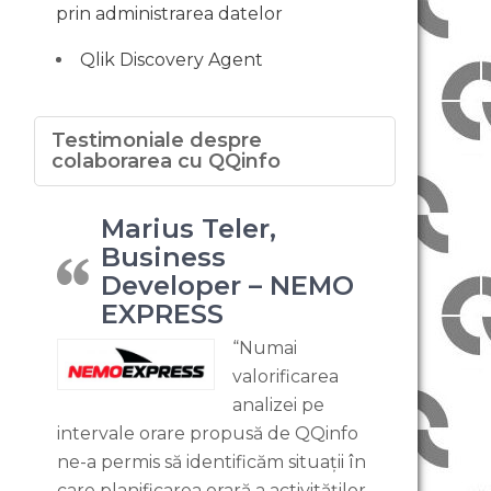
prin administrarea datelor
Qlik Discovery Agent
Testimoniale despre
colaborarea cu QQinfo
Marius Teler,
Business
Developer – NEMO
EXPRESS
“Numai
valorificarea
analizei pe
intervale orare propusă de QQinfo
ne-a permis să identificăm situații în
care planificarea orară a activităților