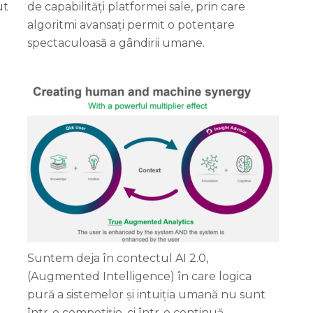
ut
de capabilități platformei sale, prin care
algoritmi avansați permit o potențare
spectaculoasă a gândirii umane.
e
Suntem deja în contectul AI 2.0,
(Augmented Intelligence) în care logica
e
pură a sistemelor și intuiția umană nu sunt
într-o competiție, ci într-o continuă