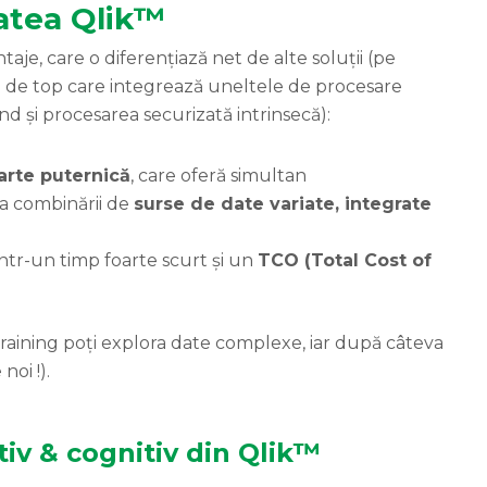
atea Qlik™
aje, care o diferențiază net de alte soluții (pe
I de top care integrează uneltele de procesare
nd și procesarea securizată intrinsecă):
arte puternică
, care oferă simultan
tea combinării de
surse
de date variate, integrate
ntr-un timp foarte scurt și un
TCO (Total Cost of
raining poți explora date complexe, iar după câteva
noi !).
iv & cognitiv din Qlik™