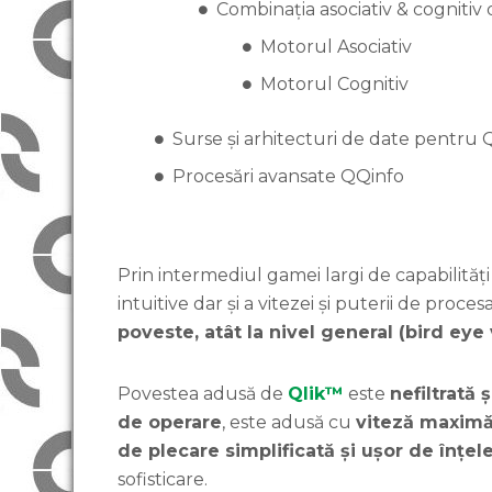
Combinația asociativ & cognitiv
Motorul Asociativ
Motorul Cognitiv
Surse și arhitecturi de date pentru 
Procesări avansate QQinfo
Prin intermediul gamei largi de capabilități 
intuitive dar și a vitezei și puterii de proces
poveste, atât la nivel general (bird eye 
Povestea adusă de
Qlik™
este
nefiltrată 
de operare
, este adusă cu
viteză maxim
de plecare simplificată și ușor de înțel
sofisticare.