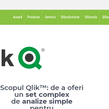
Acasă
Produse
Servicii
QQsolutions
QQtools
QQa
Scopul Qlik™: de a oferi
un
set complex
de
analize simple
pentru