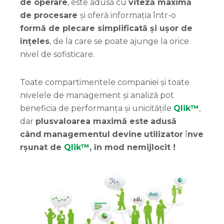
de operare
, este adusă cu
viteză maximă
de procesare
și oferă informația într-o
formă de plecare simplificată și ușor de
înțeles
, de la care se poate ajunge la orice
nivel de sofisticare.
Toate compartimentele companiei și toate
nivelele de management și analiză pot
beneficia de performanța și unicitățile
Qlik™
,
dar
plusvaloarea
maximă
este
adusă
când
managementul
devine
utilizator
î
nve
rșunat
de
Qlik™
, în mod
nemijlocit
!