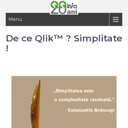
Menu
20 ani de informatie inteligenta
De ce Qlik™ ? Simplitate
!