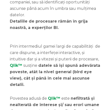
companiei, sau să identificați oportunități
ascunse până acum în umbra sau mulțimea
datelor.
Detaliile de procesare rămân în grija
noastră, a experților BI.
Prin intermediul gamei largi de capabilități de
care dispune, a interfeței interactive, și
intuitive dar și a vitezei și puterii de procesare,
Qlik™
susține
datele să își spună adevărata
poveste, atât la nivel general (bird eye
view), cât și până în cele mai ascunse
detalii.
Povestea adusă de
Qlik™
este
nefiltrată și
nealterată de interese și/ sau erori umane