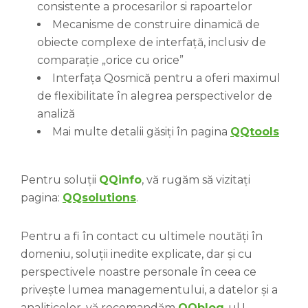
consistente a procesarilor si rapoartelor
Mecanisme de construire dinamică de
obiecte complexe de interfață, inclusiv de
comparație „orice cu orice”
Interfața Qosmică pentru a oferi maximul
de flexibilitate în alegrea perspectivelor de
analiză
Mai multe detalii găsiți în pagina
QQtools
Pentru soluții
QQinfo
, vă rugăm să vizitați
pagina:
QQsolutions
.
Pentru a fi în contact cu ultimele noutăți în
domeniu, soluții inedite explicate, dar și cu
perspectivele noastre personale în ceea ce
privește lumea managementului, a datelor și a
analiticelor, vă recomandăm
QQblog
-ul !