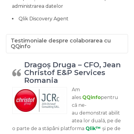
administrarea datelor
Qlik Discovery Agent
Testimoniale despre colaborarea cu
QQinfo
Dragoș Druga – CFO, Jean
Christof E&P Services
Romania
Am
ales
QQinfo
pentru
că ne-
au demonstrat abilit
atea lor duală, pe de
o parte de a stăpâni platforma
Qlik™
și pe de