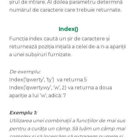
șirul de intrare. Al doilea parametru determină
numărul de caractere care trebuie returnate.
Index()
Funcția index caută un șir de caractere și
returnează poziția inițială a celei de-a n-a apariții
a unei subșiruri furnizate.
De exemplu:
Index(‘qwerty’, ‘ty’) va returna 5
Index(‘qwertywy’, ‘w’, 2) va returna a doua
apariție a lui ‘w’, adică: 7
Exemplu 1:
Utilizarea unei combinații a funcțiilor de mai sus
pentru a curăța un câmp. Să luăm un câmp mai
complex și să încercăm să extragem numele și