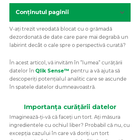
Conținutul paginii
V-ați trezit vreodată blocat cu o grămadă
dezordonată de date care pare mai degrabă un
labirint decât o cale spre o perspectivă curată?
În acest articol, vă invităm în ”lumea” curățării
datelor în
Qlik Sense™
pentru a vă ajuta să
descoperiți potențialul analitic care se ascunde
în spatele datelor dumneavoastră.
Importanța curățării datelor
Imaginează-ți-vă că faceți un tort. Ați măsura
ingredientele cu ochiul liber? Probabil că nu, cu
excepția cazului în care vă doriți un tort