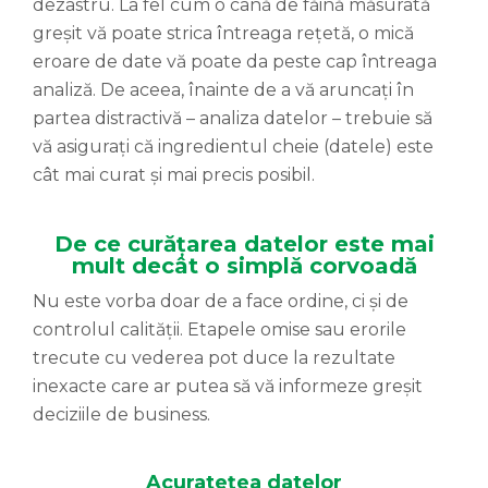
dezastru. La fel cum o cană de făină măsurată
greșit vă poate strica întreaga rețetă, o mică
eroare de date vă poate da peste cap întreaga
analiză. De aceea, înainte de a vă aruncați în
partea distractivă – analiza datelor – trebuie să
vă asigurați că ingredientul cheie (datele) este
cât mai curat și mai precis posibil.
De ce curățarea datelor este mai
mult decât o simplă corvoadă
Nu este vorba doar de a face ordine, ci și de
controlul calității. Etapele omise sau erorile
trecute cu vederea pot duce la rezultate
inexacte care ar putea să vă informeze greșit
deciziile de business.
Acuratețea datelor