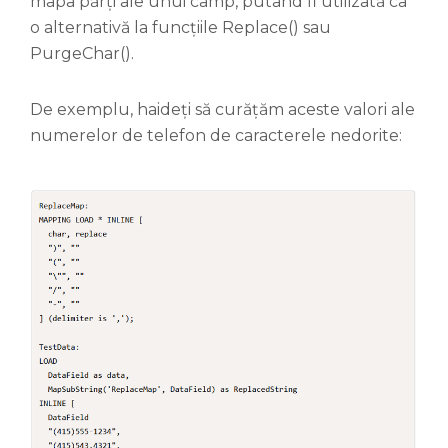
mapa părți ale unui câmp, putând fi utilizată ca
o alternativă la funcțiile Replace() sau
PurgeChar().
De exemplu, haideți să curățăm aceste valori ale
numerelor de telefon de caracterele nedorite: