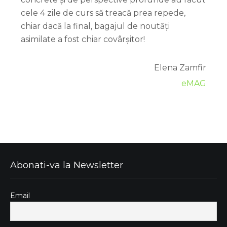
cele 4 zile de curs să treacă prea repede,
chiar dacă la final, bagajul de noutăți
asimilate a fost chiar covârșitor!
Elena Zamfir
eMAG
Abonati-va la Newsletter
Email