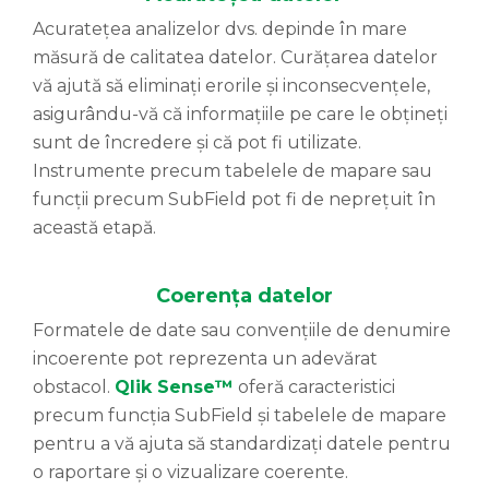
Acuratețea analizelor dvs. depinde în mare
măsură de calitatea datelor. Curățarea datelor
vă ajută să eliminați erorile și inconsecvențele,
asigurându-vă că informațiile pe care le obțineți
sunt de încredere și că pot fi utilizate.
Instrumente precum tabelele de mapare sau
funcții precum SubField pot fi de neprețuit în
această etapă.
Coerența datelor
Formatele de date sau convențiile de denumire
incoerente pot reprezenta un adevărat
obstacol.
Qlik Sense™
oferă caracteristici
precum funcția SubField și tabelele de mapare
pentru a vă ajuta să standardizați datele pentru
o raportare și o vizualizare coerente.