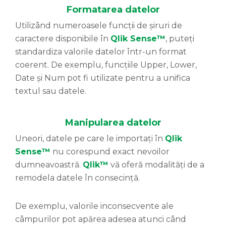
Formatarea datelor
Utilizând numeroasele funcții de șiruri de
caractere disponibile în
Qlik Sense™
, puteți
standardiza valorile datelor într-un format
coerent. De exemplu, funcțiile Upper, Lower,
Date și Num pot fi utilizate pentru a unifica
textul sau datele.
Manipularea datelor
Uneori, datele pe care le importați în
Qlik
Sense™
nu corespund exact nevoilor
dumneavoastră.
Qlik™
vă oferă modalități de a
remodela datele în consecință.
De exemplu, valorile inconsecvente ale
câmpurilor pot apărea adesea atunci când