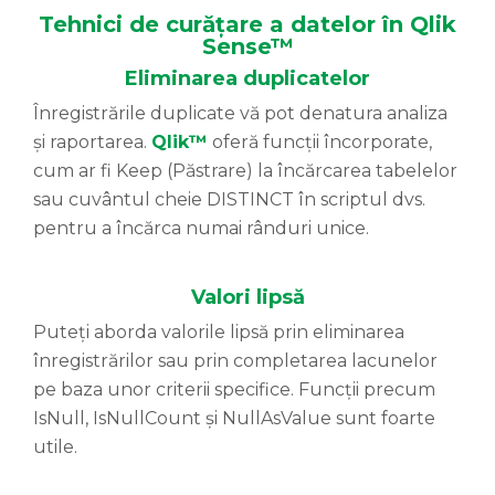
Tehnici de curățare a datelor în Qlik
Sense™
Eliminarea duplicatelor
Înregistrările duplicate vă pot denatura analiza
și raportarea.
Qlik™
oferă funcții încorporate,
cum ar fi Keep (Păstrare) la încărcarea tabelelor
sau cuvântul cheie DISTINCT în scriptul dvs.
pentru a încărca numai rânduri unice.
Valori lipsă
Puteți aborda valorile lipsă prin eliminarea
înregistrărilor sau prin completarea lacunelor
pe baza unor criterii specifice. Funcții precum
IsNull, IsNullCount și NullAsValue sunt foarte
utile.