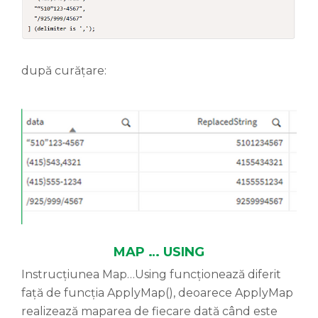
după curățare:
MAP … USING
Instrucțiunea Map…Using funcționează diferit
față de funcția ApplyMap(), deoarece ApplyMap
realizează maparea de fiecare dată când este