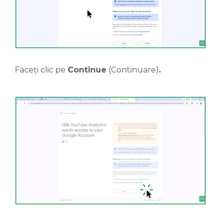
Faceți clic pe
Continue
(Continuare)
.