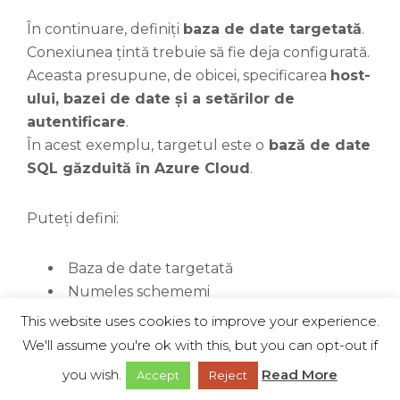
În continuare, definiți
baza de date targetată
.
Conexiunea țintă trebuie să fie deja configurată.
Aceasta presupune, de obicei, specificarea
host
-
ului
,
bazei de date
și a setărilor de
autentificare
.
În acest exemplu, targetul este o
bază de date
SQL
găzduită în
Azure Cloud
.
Puteți defini:
Baza de date targetată
Numeles schememi
Programul de replicare
This website uses cookies to improve your experience.
We'll assume you're ok with this, but you can opt-out if
Dacă sunt lăsate necompletate, vor fi folosite
you wish.
Read More
Accept
Reject
denumirile implicite. În acest exemplu, atribuim