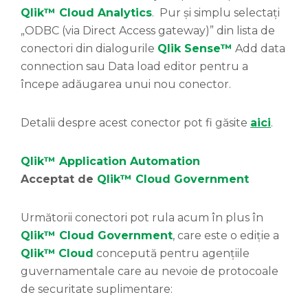
Qlik™ Cloud Analytics
. Pur și simplu selectați
„ODBC (via Direct Access gateway)” din lista de
conectori din dialogurile
Qlik Sense™
Add data
connection sau Data load editor pentru a
începe adăugarea unui nou conector.
Detalii despre acest conector pot fi găsite
aici
.
Qlik™ Application Automation
Acceptat de
Qlik™ Cloud Government
Următorii conectori pot rula acum în plus în
Qlik™ Cloud Government
, care este o ediție a
Qlik™
Cloud
concepută pentru agențiile
guvernamentale care au nevoie de protocoale
de securitate suplimentare: