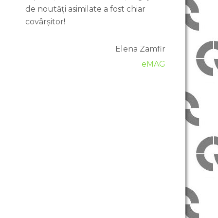
de noutăți asimilate a fost chiar
covârșitor!
Elena Zamfir
eMAG
Țintit
prea jos !