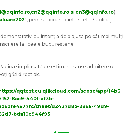
1@qqinfo.ro
,
en2@qqinfo.ro ș
i
en3@qqinfo.ro
)
aluare2021
, pentru oricare dintre cele 3 aplicații.
t, demonstrativ, cu intenția de a ajuta pe cât mai mulți
înscriere la liceele bucureștene.
Pagina simplificată de estimare șanse admitere o
veți găsi direct aici:
https://qqtest.eu.qlikcloud.com/sense/app/14b6
6152-8ac9-4401-af3b-
2a9afe4577fc/sheet/d2427d8a-2895-49d9-
82d7-bda10c944f93