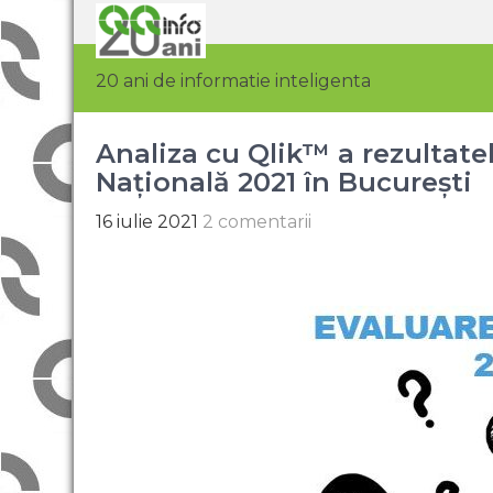
20 ani de informatie inteligenta
Analiza cu Qlik™ a rezultatel
Națională 2021 în București
16 iulie 2021
2 comentarii