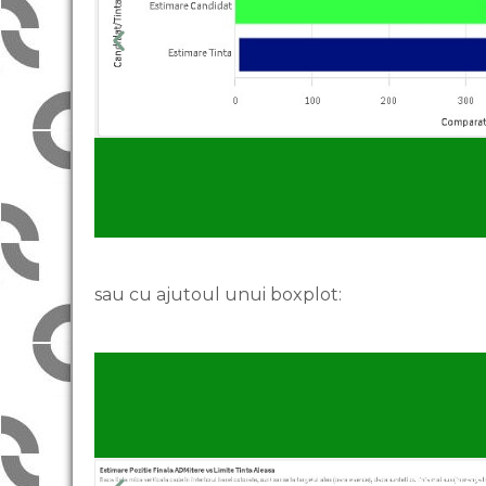
sau cu ajutoul unui boxplot:
Țintit
prea sus !