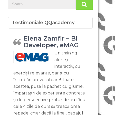
Testimoniale QQacademy
Elena Zamfir – BI
Developer, eMAG
Un training
alert și
interactiv, cu
exerciții relevante, dar și cu
întrebări provocatoare! Toate
acestea, puse la pachet cu glume,
împărtășiri de experiențe concrete
și de perspective profunde au făcut
cele 4 zile de curs să treacă prea
repede, chiar dacă la final, bagajul