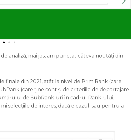
 de analiză, mai jos, am punctat câteva noutăți din
 finale din 2021, atât la nivel de Prim Rank (care
bRank (care ține cont și de criteriile de departajare
a numărului de SubRank-uri în cadrul Rank-ului.
fini selecțiile de interes, dacă e cazul, sau pentru a