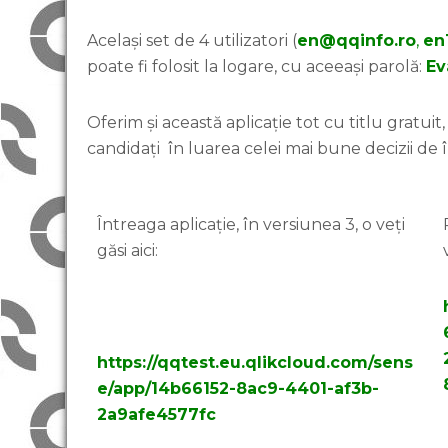
Același set de 4 utilizatori (
en@qqinfo.ro
,
en
poate fi folosit la logare, cu aceeași parolă:
Ev
Oferim și această aplicație tot cu titlu gratui
candidați în luarea celei mai bune decizii de 
Întreaga aplicație, în versiunea 3, o veți
găsi aici:
https://qqtest.eu.qlikcloud.com/sens
e/app/14b66152-8ac9-4401-af3b-
2a9afe4577fc