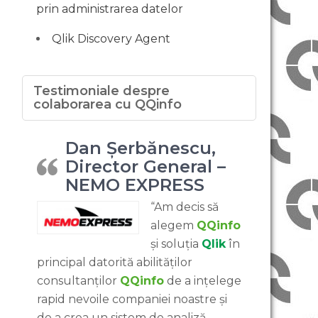
prin administrarea datelor
Qlik Discovery Agent
Testimoniale despre
colaborarea cu QQinfo
Dan Șerbănescu,
Director General –
NEMO EXPRESS
“Am decis să
alegem
QQinfo
și soluția
Qlik
în
principal datorită abilităților
consultanților
QQinfo
de a ințelege
rapid nevoile companiei noastre și
de a crea un sistem de analiză