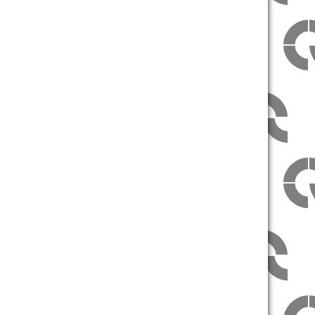
Țintit
prea jos !