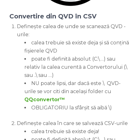
Convertire din QVD în CSV
Definește calea de unde se scanează QVD -
urile:
calea trebuie să existe deja și să conțină
fișierele QVD
poate fi definită absolut (C:\…) sau
relativ la calea curentă a Convertorului (.\
sau ..\ sau …)
NU poate lipsi, dar dacă este .\ QVD-
urile se vor citi din același folder cu
QQconvertor™
OBLIGATORIU la sfârșit să aibă \)
Definește calea în care se salvează CSV-urile
calea trebuie să existe deja!
poate fi definită absolut (C:\…) sau