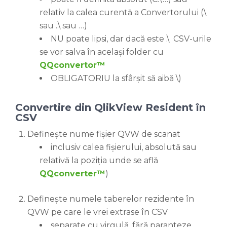
relativ la calea curentă a Convertorului (.\
sau ..\ sau …)
NU poate lipsi, dar dacă este .\ CSV-urile
se vor salva în același folder cu
QQconvertor™
OBLIGATORIU la sfârșit să aibă \)
Convertire din QlikView Resident în
CSV
Definește nume fișier QVW de scanat
inclusiv calea fișierului, absolută sau
relativă la poziția unde se află
QQconverter™
)
Definește numele taberelor rezidente în
QVW pe care le vrei extrase în CSV
separate cu virgulă, fără paranteze