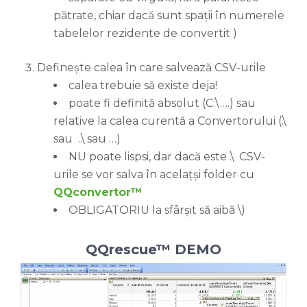
pătrate, chiar dacă sunt spații în numerele
tabelelor rezidente de convertit )
Definește calea în care salvează CSV-urile
calea trebuie să existe deja!
poate fi definită absolut (C:\….) sau
relative la calea curentă a Convertorului (.\
sau ..\ sau …)
NU poate lispsi, dar dacă este .\ CSV-
urile se vor salva în acelațși folder cu
QQconvertor™
OBLIGATORIU la sfârșit să aibă \)
QQrescue™ DEMO