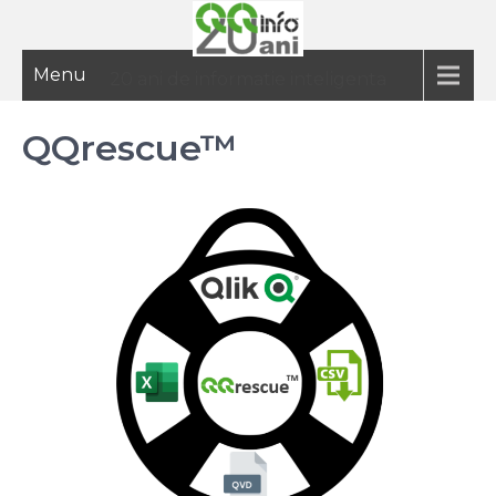
Menu
20 ani de informatie inteligenta
QQrescue™