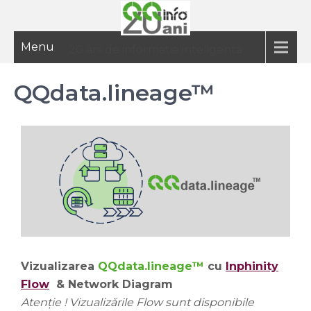
Menu
20 ani de informatie inteligenta
QQdata.lineage™
Vizualizarea
QQdata.lineage™
cu
Inphinity
Flow
& Network Diagram
Atenție ! Vizualizările Flow sunt disponibile