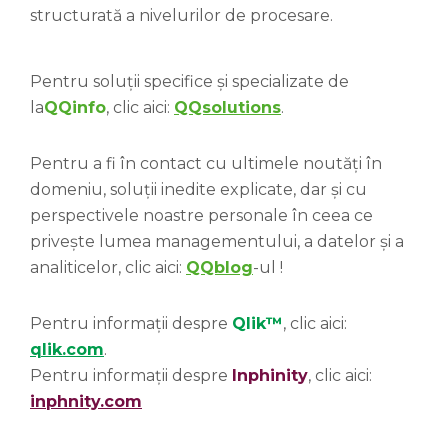
structurată a nivelurilor de procesare.
Pentru soluții specifice și specializate de
la
QQinfo
, clic aici:
QQsolutions
.
Pentru a fi în contact cu ultimele noutăți în
domeniu, soluții inedite explicate, dar și cu
perspectivele noastre personale în ceea ce
privește lumea managementului, a datelor și a
analiticelor, clic aici:
QQblog
-ul !
Pentru informații despre
Qlik™
, clic aici:
qlik.com
.
Pentru informații despre
Inphinity
, clic aici:
inphnity.com