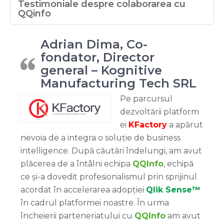
Testimoniale despre colaborarea cu
QQinfo
Adrian Dima, Co-
fondator, Director
general – Kognitive
Manufacturing Tech SRL
Pe parcursul
dezvoltării platform
ei
KFactory
a apărut
nevoia de a integra o soluție de business
intelligence. După căutări îndelungi, am avut
plăcerea de a întâlni echipa
QQInfo
, echipă
ce și-a dovedit profesionalismul prin sprijinul
acordat în accelerarea adopției
Qlik Sense™
în cadrul platformei noastre. În urma
încheierii parteneriatului cu
QQInfo
am avut