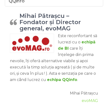
QQinfo
Mihai Pătrașcu –
Fondator și Director
general, evoMAG
Este reconfortant să
lucrezi cu o
echipă
de BI
care îți
înțelege din prima
nevoile, îți oferă alternative viabile și apoi
execută la timp soluția agreată ( și de multe
ori, și ceva în plus ! ). Asta e senzația pe care o
am când lucrez cu
echipa QQinfo
.
Mihai Pătrașcu
evoMAG