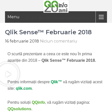
Menu
20 ani de informatie inteligenta
Qlik Sense™ Februarie 2018
16 februarie 2018
Niciun comentariu
O scurtă prezentare a ceea ce este nou în prima
apariție din 2018 –
Qlik Sense™ Februarie 2018.
Pentru informații despre
Qlik™
vă rugăm vizitați acest
site:
qlik.com
.
Pentru soluții
QQinfo
, vă rugăm vizitați pagina:
QQsolutions
.