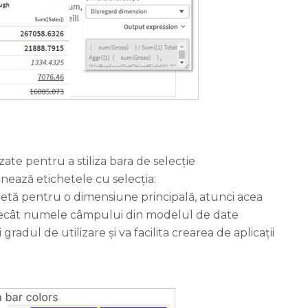
ate pentru a stiliza bara de selecție
onează etichetele cu selecția:
chetă pentru o dimensiune principală, atunci acea
ă decât numele câmpului din modelul de date
radul de utilizare și va facilita crearea de aplicații