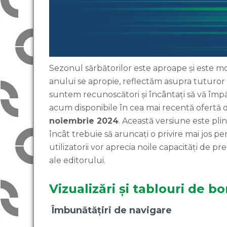
Sezonul sărbătorilor este aproape și este 
anului se apropie, reflectăm asupra tuturor n
suntem recunoscători și încântați să vă împă
acum disponibile în cea mai recentă ofertă d
noiembrie 2024
. Această versiune este pli
încât trebuie să aruncați o privire mai jos p
utilizatorii vor aprecia noile capacități de pr
ale editorului.
Vizualizări și tablouri de bo
Îmbunătățiri de navigare