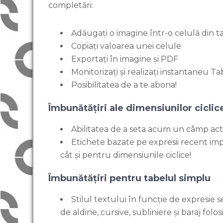
completări:
Adăugați o imagine într-o celulă din t
Copiați valoarea unei celule
Exportați în imagine și PDF
Monitorizați și realizați instantaneu T
Posibilitatea de a te abona!
Îmbunătățiri ale dimensiunilor ciclice
Abilitatea de a seta acum un câmp activ
Etichete bazate pe expresii recent im
cât și pentru dimensiunile ciclice!
Îmbunătățiri pentru tabelul simplu
Stilul textului în funcție de expresie
de aldine, cursive, subliniere și baraj folo