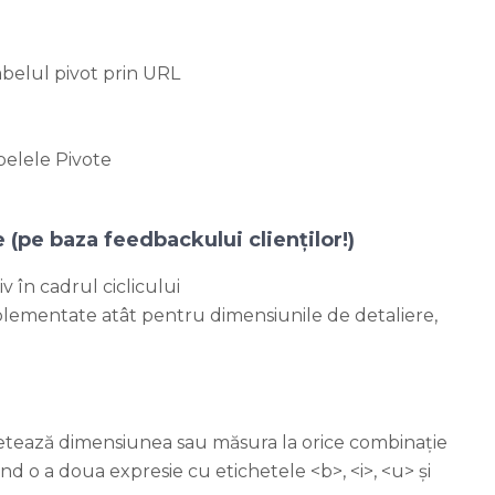
abelul pivot prin URL
abelele Pivote
 (pe baza feedbackului clienților!)
 în cadrul ciclicului
plementate atât pentru dimensiunile de detaliere,
 setează dimensiunea sau măsura la orice combinație
sind o a doua expresie cu etichetele <b>, <i>, <u> și