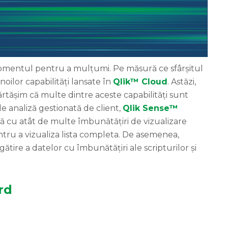
momentul pentru a mulțumi. Pe măsură ce sfârșitul
oilor capabilități lansate în
Qlik™ Cloud
. Astăzi,
rtășim că multe dintre aceste capabilități sunt
e analiză gestionată de client,
Qlik Sense™
nă cu atât de multe îmbunătățiri de vizualizare
entru a vizualiza lista completa. De asemenea,
egătire a datelor cu îmbunătățiri ale scripturilor și
rd