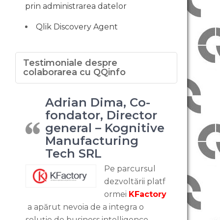
prin administrarea datelor
Qlik Discovery Agent
Testimoniale despre
colaborarea cu QQinfo
Adrian Dima, Co-
fondator, Director
general – Kognitive
Manufacturing
Tech SRL
Pe parcursul
dezvoltării platf
ormei
KFactory
a apărut nevoia de a integra o
soluție de business intelligence.