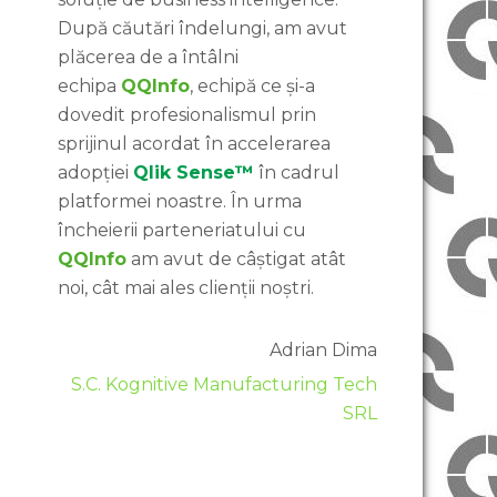
După căutări îndelungi, am avut
plăcerea de a întâlni
echipa
QQInfo
, echipă ce și-a
dovedit profesionalismul prin
sprijinul acordat în accelerarea
adopției
Qlik Sense™
în cadrul
platformei noastre. În urma
încheierii parteneriatului cu
QQInfo
am avut de câștigat atât
noi, cât mai ales clienții noștri.
Adrian Dima
S.C. Kognitive Manufacturing Tech
SRL