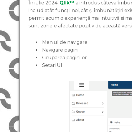
În iulie 2024,
Qlik™
a introdus câteva îmbun
includ atât funcții noi, cât și îmbunătățiri
permit acum o experiență mai intuitivă și ma
sunt zonele afectate pozitiv de această vers
Meniul de navigare
Navigare pagini
Gruparea paginilor
Setări UI