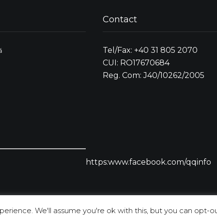
Contact
Tel/Fax: +40 31 805 2070
ă
CUI: RO17670684
Reg. Com: J40/10262/2005
https:www.facebook.com/qqinfo
erience. We'll assume you're ok with this, but you can opt-out