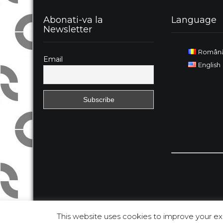
Abonati-va la
Language
Newsletter
Român
Email
English
This website uses cookies to improve your exp
QQinfo. All Rights Reserved