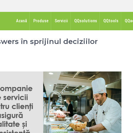
Acasă
Produse
Servicii
QQsolutions
QQtools
QQa
ers în sprijinul deciziilor