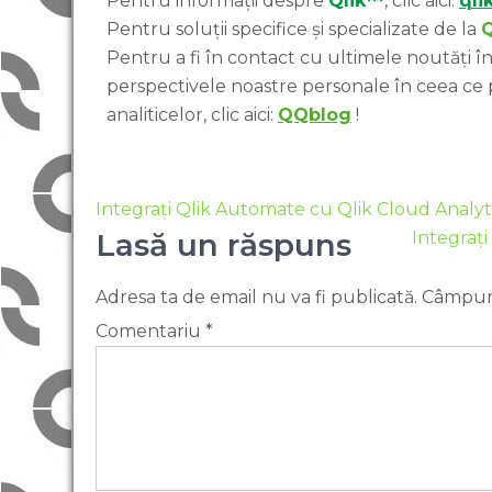
Pentru informații despre
Qlik™
, clic aici:
qli
Pentru soluții specifice și specializate de la
Pentru a fi în contact cu ultimele noutăți în 
perspectivele noastre personale în ceea ce
analiticelor, clic aici:
QQblog
!
Integrați Qlik Automate cu Qlik Cloud Analyti
Lasă un răspuns
Integrați
Adresa ta de email nu va fi publicată.
Câmpuri
Comentariu
*