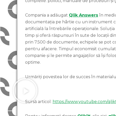
complexe: politici, manuale de proceduri și g
Compania a adăugat
Qlik Answers
în medi
documentația pe hârtie cu un instrument ca
artificială la întrebările operaționale. Soluț
timp și oferă răspunsuri în sute de locații d
prin 7.500 de documente, echipele se pot 
pentru afacere. Timpul economisit cumulat
companie și le permite angajaților să își fol
optime.
Urmăriți povestea lor de succes în materialul
Sursă articol:
https://www.youtube.com/qlik