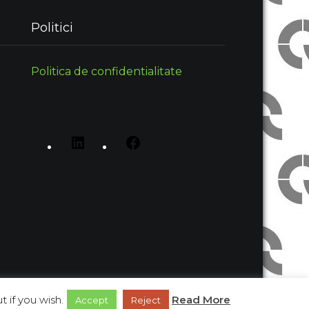
Politici
Politica de confidentialitate
 if you wish.
Read More
Proudly Powered by WordPress
Accept
Reject