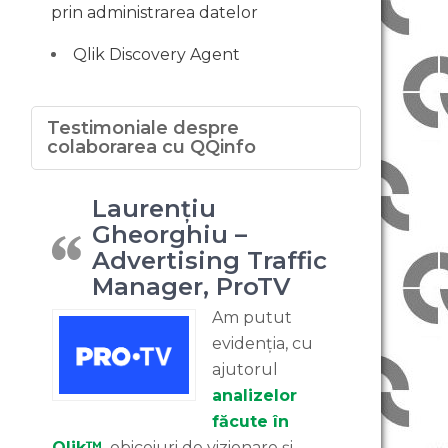
prin administrarea datelor
Qlik Discovery Agent
Testimoniale despre
colaborarea cu QQinfo
Laurențiu
Gheorghiu –
Advertising Traffic
Manager, ProTV
Am putut
evidenția, cu
ajutorul
analizelor
făcute în
Qlik™
, obiceiuri de vizionare și