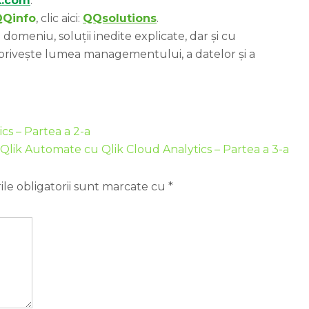
k.com
.
QQinfo
, clic aici:
QQsolutions
.
domeniu, soluții inedite explicate, dar și cu
 privește lumea managementului, a datelor și a
cs – Partea a 2-a
 Qlik Automate cu Qlik Cloud Analytics – Partea a 3-a
le obligatorii sunt marcate cu
*