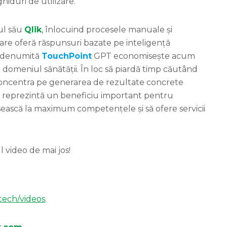
hiduri de utilizare.
ul său
Qlik
,
înlocuind procesele manuale și
re oferă răspunsuri bazate pe inteligență
ia denumită
TouchPoint
GPT economisește acum
in domeniul sănătății. În loc să piardă timp căutând
concentra pe generarea de rezultate concrete
 reprezintă un beneficiu important pentru
osească la maximum competențele și să ofere servicii
 video de mai jos!
tech/videos
.