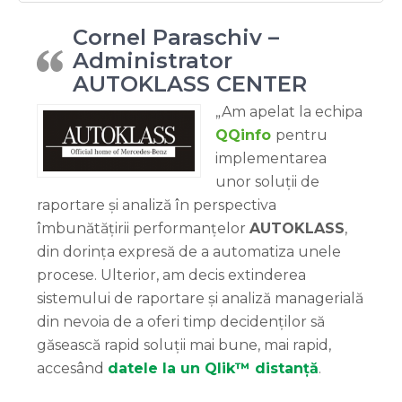
Cornel Paraschiv –
Administrator
AUTOKLASS CENTER
„Am apelat la echipa
QQinfo
pentru
implementarea
unor soluții de
raportare și analiză în perspectiva
îmbunătățirii performanțelor
AUTOKLASS
,
din dorința expresă de a automatiza unele
procese. Ulterior, am decis extinderea
sistemului de raportare și analiză managerială
din nevoia de a oferi timp decidenților să
găsească rapid soluții mai bune, mai rapid,
accesând
datele la un Qlik™ distanță
.