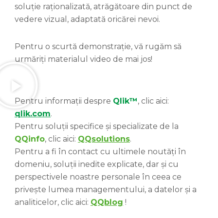
soluție raționalizată, atrăgătoare din punct de
vedere vizual, adaptată oricărei nevoi.
Pentru o scurtă demonstrație, vă rugăm să
urmăriți materialul video de mai jos!
Pentru informații despre
Qlik™
, clic aici:
qlik.com
.
Pentru soluții specifice și specializate de la
QQinfo
, clic aici:
QQsolutions
.
Pentru a fi în contact cu ultimele noutăți în
domeniu, soluții inedite explicate, dar și cu
perspectivele noastre personale în ceea ce
privește lumea managementului, a datelor și a
analiticelor, clic aici:
QQblog
!