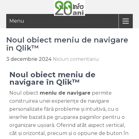
Menu
20 ani de informatie inteligenta
Noul obiect meniu de navigare
în Qlik™
3 decembrie 2024
Niciun comentariu
Noul obiect meniu de
navigare în Qlik™
Noul obiect
meniu de navigare
permite
construirea unei experiențe de navigare
personalizate fără probleme și intuitivă, cu o
ierarhie bazată pe gruparea paginilor pentru o
organizare ușoară. Oferind atât aspect vertical,
cât și orizontal, precum și o opțiune de buton în