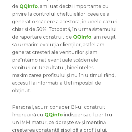
de
QQinfo
, am luat decizii importante cu
privire la controlul cheltuielilor, ceea ce a
generat o scădere a acestora, în unele cazuri
chiar și de 50%. Totodată, în urma sistemului
de raportare construit de
QQinfo
, am reușit
să urmărim evoluția clienților, astfel am
generat creșteri ale veniturilor și am
preîntâmpinat eventuale scăderi ale
veniturilor. Rezultatul, bineînțeles,
maximizarea profitului și nu în ultimul rând,
accesul la informații altfel imposibil de
obținut.
Personal, acum consider BI-ul construit
împreună cu
QQinfo
indispensabil pentru
un IMM matur, ce dorește să-și mențină
creșterea constantă și solidă a profitului.