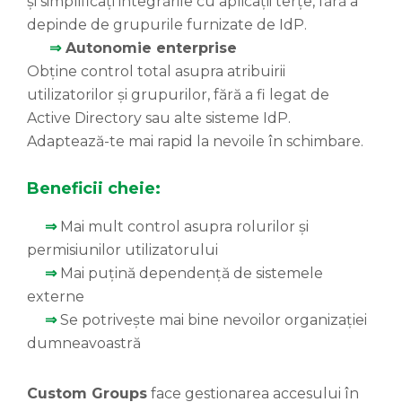
și simplificați integrările cu aplicații terțe, fără a
depinde de grupurile furnizate de IdP.
⇒
Autonomie enterprise
Obține control total asupra atribuirii
utilizatorilor și grupurilor, fără a fi legat de
Active Directory sau alte sisteme IdP.
Adaptează-te mai rapid la nevoile în schimbare.
Beneficii cheie:
⇒
Mai mult control asupra rolurilor și
permisiunilor utilizatorului
⇒
Mai puțină dependență de sistemele
externe
⇒
Se potrivește mai bine nevoilor organizației
dumneavoastră
Custom Groups
face gestionarea accesului în