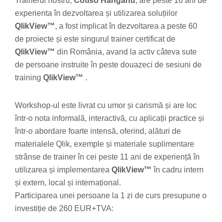
Trainerul nostru,
Cotiso Hanganu
, are peste 16 ani de
experienta în dezvoltarea și utilizarea soluțiilor
QlikView™
, a fost implicat în dezvoltarea a peste 60
de proiecte și este singurul trainer certificat de
QlikView™
din România, avand la activ câteva sute
de persoane instruite în peste douazeci de sesiuni de
training
QlikView™
.
Workshop-ul este livrat cu umor și carismă și are loc
într-o nota informală, interactivă, cu aplicații practice și
într-o abordare foarte intensă, oferind, alături de
materialele Qlik, exemple și materiale suplimentare
strânse de trainer în cei peste 11 ani de experiență în
utilizarea și implementarea
QlikView™
în cadru intern
și extern, local și internațional.
Participarea unei persoane la 1 zi de curs presupune o
investiție de 260 EUR+TVA: