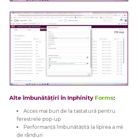
Alte îmbunătățiri în Inphinity
Forms
:
Acces mai bun de la tastatură pentru
ferestrele pop-up
Performanță îmbunătățită la lipirea a mii
de rânduri