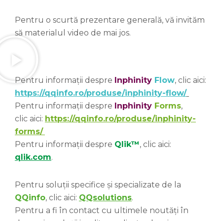
Pentru o scurtă prezentare generală, vă invităm
să materialul video de mai jos.
Pentru informații despre
Inphinity
Flow
, clic aici:
https://qqinfo.ro/produse/inphinity-flow/
Pentru informații despre
Inphinity
Forms
,
clic aici:
https://qqinfo.ro/produse/inphinity-
forms/
Pentru informații despre
Qlik
™
, clic aici:
qlik.com
.
Pentru soluții specifice și specializate de la
QQinfo
, clic aici:
QQsolutions
.
Pentru a fi în contact cu ultimele noutăți în