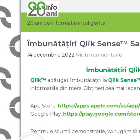
20 ani de informatie inteligenta
Îmbunătățiri Qlik Sense™ S
14 decembrie 2022
Niciun comentariu
Îmbunătățiri Ql
Qlik™
adăugat îmbunătățiri la
Qlik Sense
informațiile din mers. Obțineți cea mai rece
App Store:
https://apps.apple.com/us/app
Google Play:
https://play.google.com/sto
Pentru o scurtă demonstrație, vă rugăm să ur