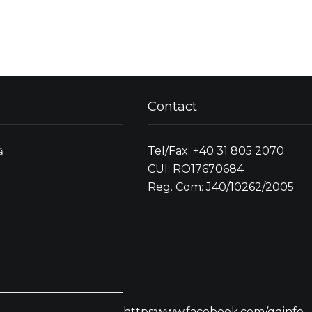
Contact
Tel/Fax: +40 31 805 2070
ă
CUI: RO17670684
Reg. Com: J40/10262/2005
https:www.facebook.com/qqinfo