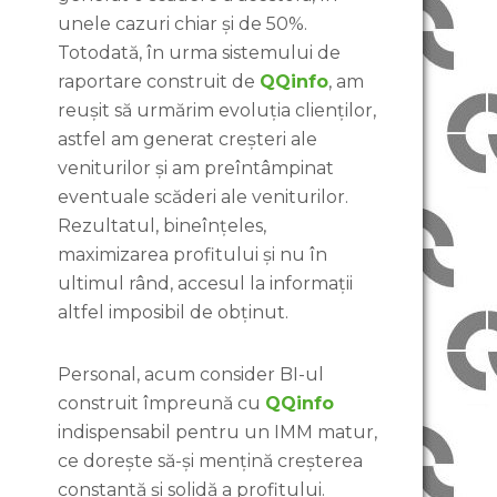
unele cazuri chiar și de 50%.
Totodată, în urma sistemului de
raportare construit de
QQinfo
, am
reușit să urmărim evoluția clienților,
astfel am generat creșteri ale
veniturilor și am preîntâmpinat
eventuale scăderi ale veniturilor.
Rezultatul, bineînțeles,
maximizarea profitului și nu în
ultimul rând, accesul la informații
altfel imposibil de obținut.
Personal, acum consider BI-ul
construit împreună cu
QQinfo
indispensabil pentru un IMM matur,
ce dorește să-și mențină creșterea
constantă și solidă a profitului.