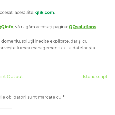
ccesați acest site:
qlik.com
.
QQinfo
, vă rugăm accesați pagina:
QQsolutions
.
domeniu, soluții inedite explicate, dar și cu
 privește lumea managementului, a datelor și a
oint Output
Istoric script
le obligatorii sunt marcate cu
*