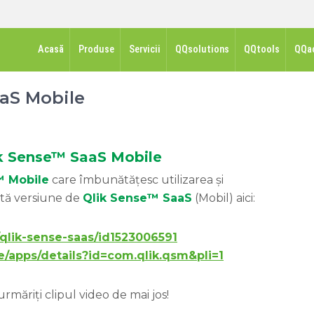
Acasă
Produse
Servicii
QQsolutions
QQtools
QQa
aaS Mobile
ik Sense™ SaaS Mobile
™ Mobile
care îmbunătățesc utilizarea și
ntă versiune de
Qlik Sense™ SaaS
(Mobil) aici:
/qlik-sense-saas/id1523006591
re/apps/details?id=com.qlik.qsm&pli=1
măriți clipul video de mai jos!