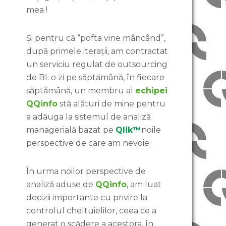
mea !
Și pentru că “pofta vine mâncând”,
după primele iterații, am contractat
un serviciu regulat de outsourcing
de BI: o zi pe săptămână, în fiecare
săptămână, un membru al
echipei
QQinfo
stă alături de mine pentru
a adăuga la sistemul de analiză
managerială bazat pe
Qlik™
noile
perspective de care am nevoie.
În urma noilor perspective de
analiză aduse de
QQinfo
, am luat
decizii importante cu privire la
controlul cheltuielilor, ceea ce a
generat o scădere a acestora, în