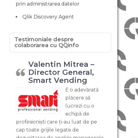
prin administrarea datelor
Qlik Discovery Agent
Testimoniale despre
colaborarea cu QQinfo
Valentin Mitrea –
Director General,
Smart Vending
E o adevărată
plăcere să
lucrezi cu o
echipă de
profesioniști care ți-au luat de pe
cap toate grijile legate de
dezvoltarea de analize manageriale.