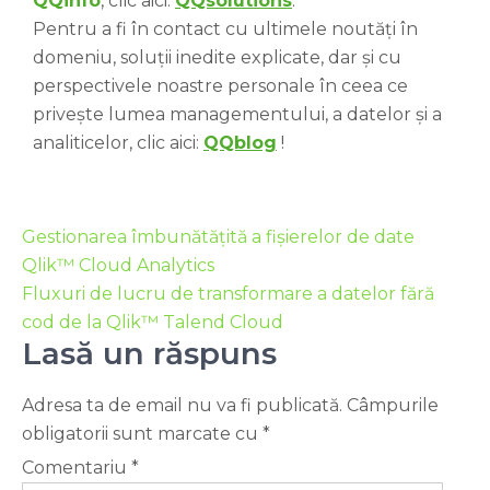
QQinfo
, clic aici:
QQsolutions
.
Pentru a fi în contact cu ultimele noutăți în
domeniu, soluții inedite explicate, dar și cu
perspectivele noastre personale în ceea ce
privește lumea managementului, a datelor și a
analiticelor, clic aici:
QQblog
!
Gestionarea îmbunătățită a fișierelor de date
Qlik™ Cloud Analytics
Fluxuri de lucru de transformare a datelor fără
cod de la Qlik™ Talend Cloud
Lasă un răspuns
Adresa ta de email nu va fi publicată.
Câmpurile
obligatorii sunt marcate cu
*
Comentariu
*