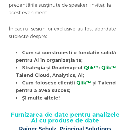
prezentările susținute de speakerii invitați la
acest eveniment.
În cadrul sesiunilor exclusive, au fost abordate
subiecte despre:
Cum să construiești o fundație solidă
pentru AI în organizația ta;
Strategia și Roadmap-ul
Qlik™
:
Qlik™
Talend Cloud
, Analytics, AI;
Cum folosesc clienții
Qlik™
și Talend
pentru a avea succes;
Și multe altele!
Furnizarea de date pentru analizele
AI cu produse de date
Rainer Schulz, Principal Solutions