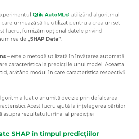
 experimentul
Qlik AutoML®
utilizând algoritmul
are urmează să fie utilizat pentru a crea un set
st lucru, furnizăm opțional datele privind
enumirea de
„SHAP Data”
.
ons
– este o metodă utilizată în învățarea automată
re caracteristică la predicțiile unui model. Aceasta
stici, arătând modul în care caracteristica respectivă
lgoritm a luat o anumită decizie prin defalcarea
aracteristici. Acest lucru ajută la înțelegerea părților
asupra rezultatului final al predicției.
ate SHAP în timpul predicțiilor