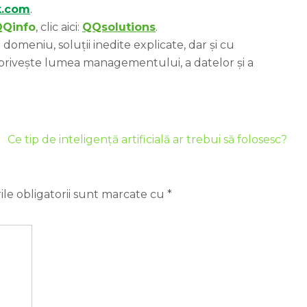
k.com
.
QQinfo
, clic aici:
QQsolutions
.
domeniu, soluții inedite explicate, dar și cu
 privește lumea managementului, a datelor și a
Ce tip de inteligență artificială ar trebui să folosesc?
le obligatorii sunt marcate cu
*