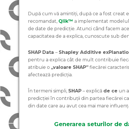
După cum vă amintiți, după ce a fost creat
recomandat,
Qlik™
a implementat modelul c
de date de predicție. Atunci când facem ace
capacitatea de a explica, cunoscute sub d
SHAP
Data
–
Shapley Additive exPlanati
pentru a explica cât de mult contribuie fieca
atribuie o
„valoare SHAP”
fiecărei caracteri
afectează predicția.
În termeni simpli,
SHAP
– explică
de ce
un a
predicției în contribuții din partea fiecărei c
din date care au avut cea mai mare influență 
Generarea seturilor de d