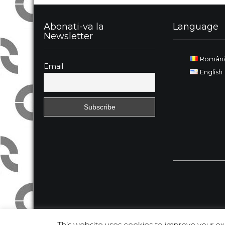
Abonati-va la
Language
Newsletter
Român
Email
English
This website uses cookies to improve your exp
QQinfo. All Rights Reserved