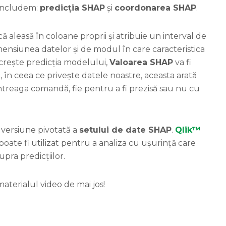
 includem:
predicția SHAP
și
coordonarea SHAP
.
ă aleasă în coloane proprii și atribuie un interval de
imensiunea datelor și de modul în care caracteristica
 crește predicția modelului,
Valoarea SHAP
va fi
, în ceea ce privește datele noastre, aceasta arată
întreaga comandă, fie pentru a fi prezisă sau nu cu
 versiune pivotată a
setului de date SHAP
.
Qlik™
poate fi utilizat pentru a analiza cu ușurință care
pra predicțiilor.
aterialul video de mai jos!