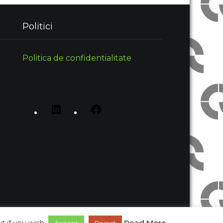
Politici
Politica de confidentialitate
 if you wish.
Read More
Proudly Powered by WordPress