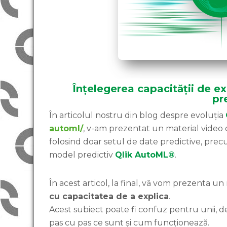
Înțelegerea capacității de ex
pre
În articolul nostru din blog despre evoluția
automl/
, v-am prezentat un material video d
folosind doar setul de date predictive, pre
model predictiv
Qlik AutoML®
.
În acest articol, la final, vă vom prezenta 
cu capacitatea de a explica
.
Acest subiect poate fi confuz pentru unii, d
pas cu pas ce sunt și cum funcționează.