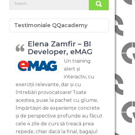
Testimoniale QQacademy
Elena Zamfir – BI
Developer, eMAG
Un training
alert și
interactiv, cu
exerciții relevante, dar și cu
întrebări provocatoare! Toate
acestea, puse la pachet cu glume,
împărtășiri de experiențe concrete
și de perspective profunde au făcut
cele 4 zile de curs să treacă prea
repede, chiar dacă la final, bagajul