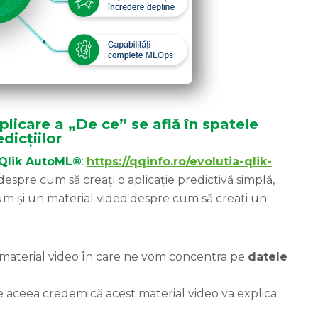
plicare a „De ce” se află în spatele
dicțiilor
Qlik AutoML®
:
https://qqinfo.ro/evolutia-qlik-
espre cum să creați o aplicație predictivă simplă,
cum și un material video despre cum să creați un
un material video în care ne vom concentra pe
datele
e aceea credem că acest material video va explica