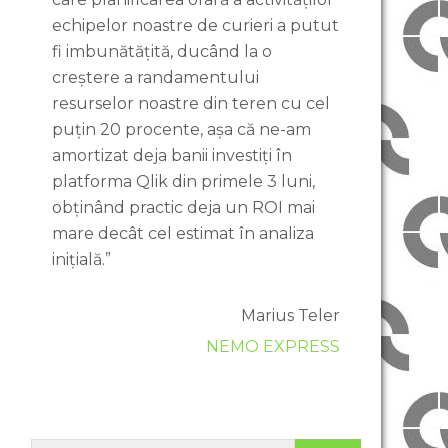
echipelor noastre de curieri a putut
fi imbunătățită, ducând la o
creștere a randamentului
resurselor noastre din teren cu cel
puțin 20 procente, așa că ne-am
amortizat deja banii investiți în
platforma Qlik din primele 3 luni,
obținând practic deja un ROI mai
mare decât cel estimat în analiza
inițială.”
Marius Teler
NEMO EXPRESS