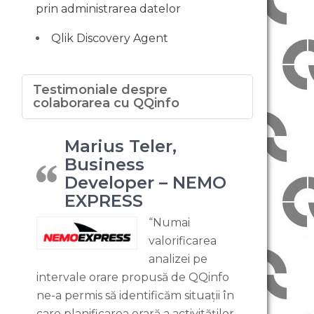
prin administrarea datelor
Qlik Discovery Agent
Testimoniale despre
colaborarea cu QQinfo
Marius Teler,
Business
Developer – NEMO
EXPRESS
“Numai
valorificarea
analizei pe
intervale orare propusă de QQinfo
ne-a permis să identificăm situații în
care planificarea orară a activităților