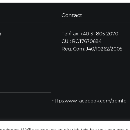
Contact
Tel/Fax: +40 31 805 2070
ă
CUI: RO17670684
Reg. Com: J40/10262/2005
https:www.facebook.com/qqinfo
erience. We'll assume you're ok with this, but you can opt-out