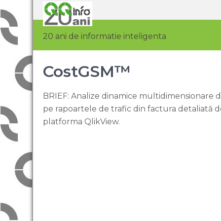
20 ani de informatie inteligenta
CostGSM™
BRIEF: Analize dinamice multidimensionare de
pe rapoartele de trafic din factura detaliată d
platforma QlikView.