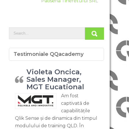
Patiseria Tineretului SRL
Testimoniale QQacademy
Violeta Oncica,
Sales Manager,
MGT Eucational
Am fost
captivată de
capabilitățile
Qlik Sense și de dinamica din timpul
modulului de training QLD. În