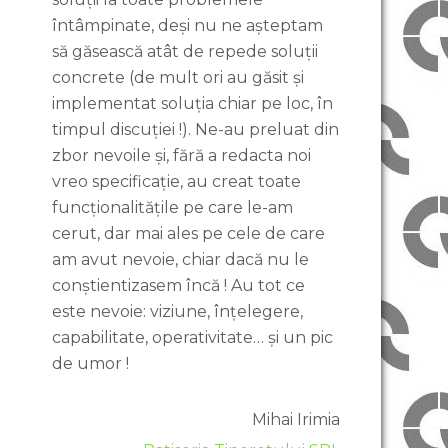
întâmpinate, deși nu ne așteptam
să găsească atât de repede soluții
concrete (de mult ori au găsit și
implementat soluția chiar pe loc, în
timpul discuției !). Ne-au preluat din
zbor nevoile și, fără a redacta noi
vreo specificație, au creat toate
funcționalitățile pe care le-am
cerut, dar mai ales pe cele de care
am avut nevoie, chiar dacă nu le
conștientizasem încă ! Au tot ce
este nevoie: viziune, înțelegere,
capabilitate, operativitate… și un pic
de umor !
Mihai Irimia