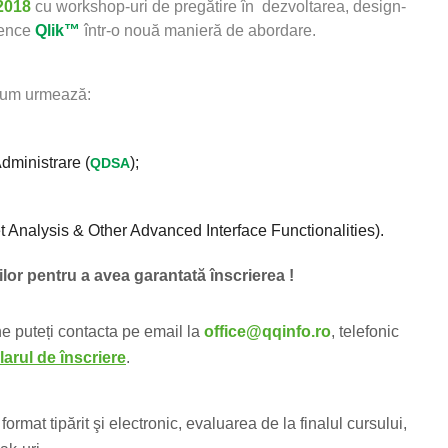
 2018
cu workshop-uri de pregătire în dezvoltarea, design-
gence
Qlik™
într-o nouă manieră de abordare.
 cum urmează:
dministrare (
);
QDSA
t Analysis & Other Advanced Interface Functionalities).
lor pentru a avea garantată înscrierea !
 ne puteți contacta pe email la
office@qqinfo.ro
, telefonic
arul de înscriere
.
format tipărit şi electronic, evaluarea de la finalul cursului,