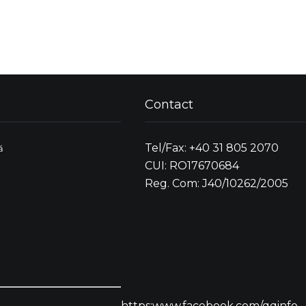
Contact
Tel/Fax: +40 31 805 2070
ă
CUI: RO17670684
Reg. Com: J40/10262/2005
https:www.facebook.com/qqinfo