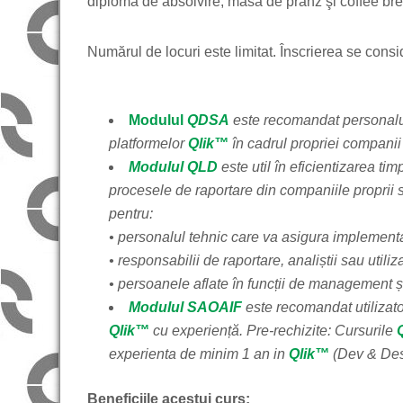
diploma de absolvire, masa de prânz şi coffee bre
Numărul de locuri este limitat. Înscrierea se consid
Modulul
QDSA
este recomandat personalul
platformelor
Qlik™
în cadrul propriei companii
Modulul QLD
este util în eficientizarea ti
procesele de raportare din companiile proprii 
pentru:
• personalul tehnic care va asigura implementa
• responsabilii de raportare, analiștii sau utilizat
• persoanele aflate în funcții de management 
Modulul SAOAIF
este recomandat utilizato
Qlik™
cu experiență. Pre-rechizite: Cursurile
experienta de minim 1 an in
Qlik™
(Dev & Des
Beneficiile acestui curs: