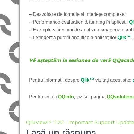
– Dezvoltare de formule și interfețe complexe;
– Performance evaluation & tunning în aplicații
Q
– Exemple și idei noi de analize manageriale apli
– Extinderea puterii analitice a aplicațiilor
Qlik™
.
Vă așteptăm la sesiunea de vară QQaca
Pentru informații despre
Qlik™
vizitați acest site:
Pentru soluții
QQinfo
, vizitați pagina
QQsolution
QlikView™ 11.20 – Important Support Updat
Lasă un răspuns