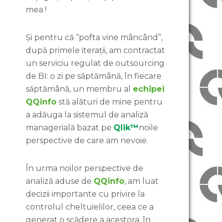
mea !
Și pentru că “pofta vine mâncând”,
după primele iterații, am contractat
un serviciu regulat de outsourcing
de BI: o zi pe săptămână, în fiecare
săptămână, un membru al
echipei
QQinfo
stă alături de mine pentru
a adăuga la sistemul de analiză
managerială bazat pe
Qlik™
noile
perspective de care am nevoie.
În urma noilor perspective de
analiză aduse de
QQinfo
, am luat
decizii importante cu privire la
controlul cheltuielilor, ceea ce a
generat o scădere a acestora, în