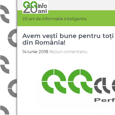
20 ani de informatie inteligenta
Avem vești bune pentru toți u
din România!
14 iunie 2018
Niciun comentariu