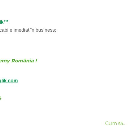
lik™
;
cabile imediat în business;
demy România !
qlik.com
.
s
.
e
Cum să…