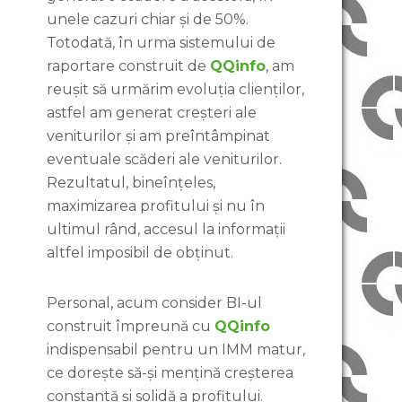
unele cazuri chiar și de 50%.
Totodată, în urma sistemului de
raportare construit de
QQinfo
, am
reușit să urmărim evoluția clienților,
astfel am generat creșteri ale
veniturilor și am preîntâmpinat
eventuale scăderi ale veniturilor.
Rezultatul, bineînțeles,
maximizarea profitului și nu în
ultimul rând, accesul la informații
altfel imposibil de obținut.
Personal, acum consider BI-ul
construit împreună cu
QQinfo
indispensabil pentru un IMM matur,
ce dorește să-și mențină creșterea
constantă și solidă a profitului.