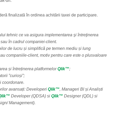
ak-uri.
eră finalizată în ordinea achitării taxei de participare.
ui tehnic ce va asigura implementarea şi întreţinerea
 sau în cadrul companiei-client.
mpilor de lucru și simplifică pe termen mediu și lung
sau companiile-client, motiv pentru care este o plusvaloare
rea și întreținerea platformelor
Qlik™
;
orii ”curioși”;
și coordonare.
rilor avansați: Developeri
Qlik™
, Manageri BI și Analiști
Qlik™
Developer (QDSA) si
Qlik™
Designer (QDL) si
ign/ Management).