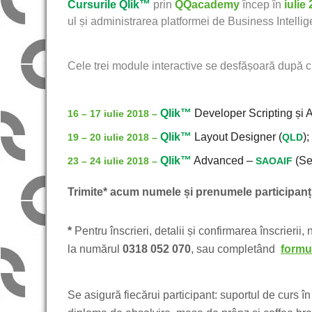
Cursurile
Qlik™
prin
QQacademy
încep în
iulie
ul și administrarea platformei de Business Intelli
Cele trei module interactive se desfășoară după
Qlik™
Developer Scripting și A
16 – 17 iulie 2018 –
Qlik™
Layout Designer (
);
19 – 20 iulie 2018 –
QLD
Qlik™
Advanced –
(Se
23 – 24 iulie 2018 –
SAOAIF
Trimite* acum numele și prenumele participanți
*
Pentru înscrieri, detalii și confirmarea înscrierii,
la numărul
0318 052 070
, sau completând
formul
Se asigură fiecărui participant: suportul de curs în 