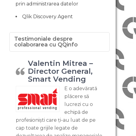
prin administrarea datelor
Qlik Discovery Agent
Testimoniale despre
colaborarea cu QQinfo
Valentin Mitrea –
Director General,
Smart Vending
E o adevărată
plăcere să
lucrezi cu o
echipă de
profesioniști care ți-au luat de pe
cap toate grijile legate de
dezvoltarea de analize manageriale.