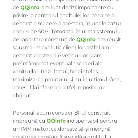
de
QQinfo
, am luat decizii importante cu
privire la controlul cheltuielilor, ceea ce a
generat o scădere a acestora, în unele cazuri
chiar și de 50%. Totodată, în urma sistemului
de raportare construit de
QQinfo
, am reușit
să urmărim evoluția clienților, astfel am
generat creșteri ale veniturilor și am
preîntâmpinat eventuale scăderi ale
veniturilor. Rezultatul, bineînțeles,
maximizarea profitului și nu în ultimul rând,
accesul la informații altfel imposibil de
obținut.
Personal, acum consider BI-ul construit
împreună cu
QQinfo
indispensabil pentru
un IMM matur, ce dorește să-și mențină
creșterea constantă și solidă a profitului.