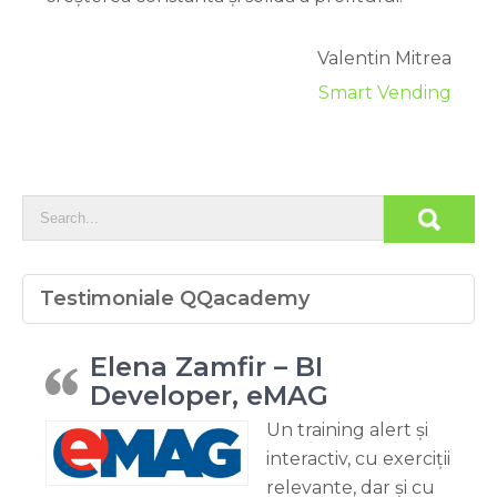
Valentin Mitrea
Smart Vending
Testimoniale QQacademy
Elena Zamfir – BI
Developer, eMAG
Un training alert și
interactiv, cu exerciții
relevante, dar și cu