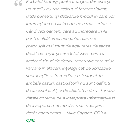
Fotbalul fantasy poate fi un joc, dar este și
un mediu cu risc scăzut și interes ridicat,
unde oamenii își dezvăluie modul în care vor
interacționa cu AI în contexte mai serioase.
Când vezi oameni care au încredere în AI
pentru alcătuirea echipelor, care se
preocupă mai mult de egalitatea de șanse
decât de trișat și care îl folosesc pentru
aceleași tipuri de decizii repetitive care aduc
valoare în afaceri, înțelegi cât de aplicabile
sunt lecțiile și în mediul profesional. În
ambele cazuri, câștigătorii nu sunt definiți
de accesul la AI, ci de abilitatea de a-i furniza
datele corecte, de a interpreta informațiile și
de a acționa mai rapid și mai inteligent
decât concurența. – Mike Capone, CEO al
Qlik
.