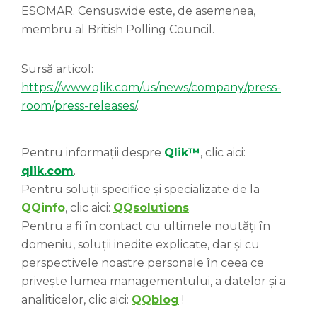
ESOMAR. Censuswide este, de asemenea,
membru al British Polling Council.
Sursă articol:
https://www.qlik.com/us/news/company/press-
room/press-releases/
.
Pentru informații despre
Qlik™
, clic aici:
qlik.com
.
Pentru soluții specifice și specializate de la
QQinfo
, clic aici:
QQsolutions
.
Pentru a fi în contact cu ultimele noutăți în
domeniu, soluții inedite explicate, dar și cu
perspectivele noastre personale în ceea ce
privește lumea managementului, a datelor și a
analiticelor, clic aici:
QQblog
!