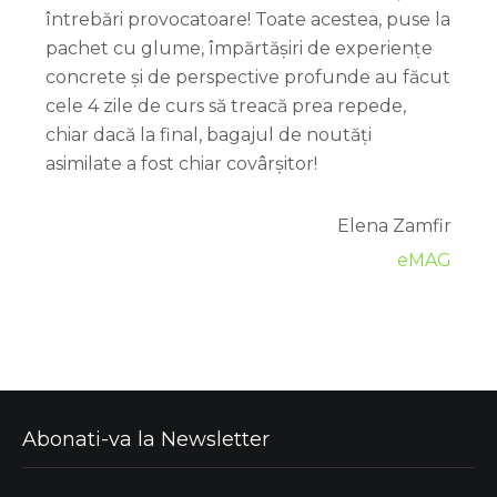
întrebări provocatoare! Toate acestea, puse la
pachet cu glume, împărtășiri de experiențe
concrete și de perspective profunde au făcut
cele 4 zile de curs să treacă prea repede,
chiar dacă la final, bagajul de noutăți
asimilate a fost chiar covârșitor!
Elena Zamfir
eMAG
Abonati-va la Newsletter