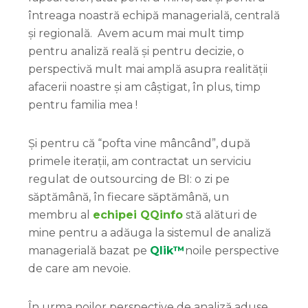
întreaga noastră echipă managerială, centrală
și regională. Avem acum mai mult timp
pentru analiză reală și pentru decizie, o
perspectivă mult mai amplă asupra realității
afacerii noastre și am câștigat, în plus, timp
pentru familia mea !
Și pentru că “pofta vine mâncând”, după
primele iterații, am contractat un serviciu
regulat de outsourcing de BI: o zi pe
săptămână, în fiecare săptămână, un
membru al
echipei QQinfo
stă alături de
mine pentru a adăuga la sistemul de analiză
managerială bazat pe
Qlik™
noile perspective
de care am nevoie.
În urma noilor perspective de analiză aduse