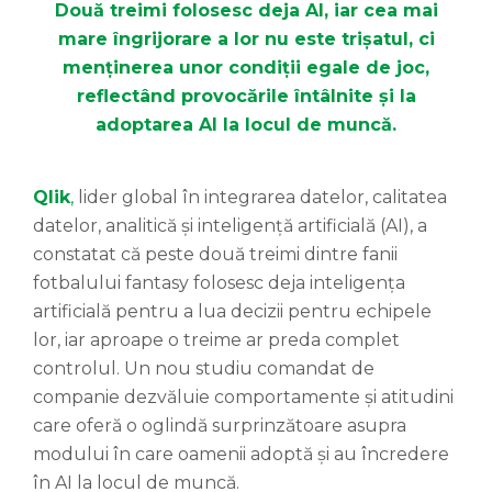
Două treimi folosesc deja AI, iar cea mai
mare îngrijorare a lor nu este trișatul, ci
menținerea unor condiții egale de joc,
reflectând provocările întâlnite și la
adoptarea AI la locul de muncă.
Qlik
,
lider global în integrarea datelor, calitatea
datelor, analitică și inteligență artificială (AI), a
constatat că peste două treimi dintre fanii
fotbalului fantasy folosesc deja inteligența
artificială pentru a lua decizii pentru echipele
lor, iar aproape o treime ar preda complet
controlul. Un nou studiu comandat de
companie dezvăluie comportamente și atitudini
care oferă o oglindă surprinzătoare asupra
modului în care oamenii adoptă și au încredere
în AI la locul de muncă.