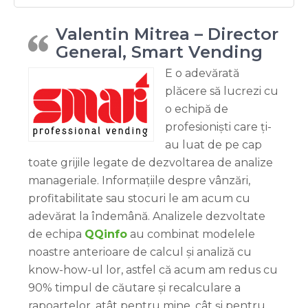
Valentin Mitrea – Director
General, Smart Vending
E o adevărată
plăcere să lucrezi cu
o echipă de
profesioniști care ți-
au luat de pe cap
toate grijile legate de dezvoltarea de analize
manageriale. Informațiile despre vânzări,
profitabilitate sau stocuri le am acum cu
adevărat la îndemână. Analizele dezvoltate
de echipa
QQinfo
au combinat modelele
noastre anterioare de calcul și analiză cu
know-how-ul lor, astfel că acum am redus cu
90% timpul de căutare și recalculare a
rapoartelor, atât pentru mine, cât și pentru