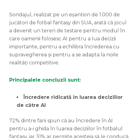
Sondajul, realizat pe un eșantion de 1.000 de
jucători de fotbal fantasy din SUA, arată că jocul
a devenit un teren de testare pentru modul în
care oamenii folosesc AI pentru a lua decizii
importante, pentru a echilibra încrederea cu
supravegherea și pentru a se adapta la noile
realități competitive.
Principalele concluzii sunt:
Încredere ridicată în luarea deciziilor
de către AI
72% dintre fani spun că au încredere în AI
pentru a-i ghida în luarea deciziilor în fotbalul
fantasy, iar 31% ar permite acesteia să le conducă