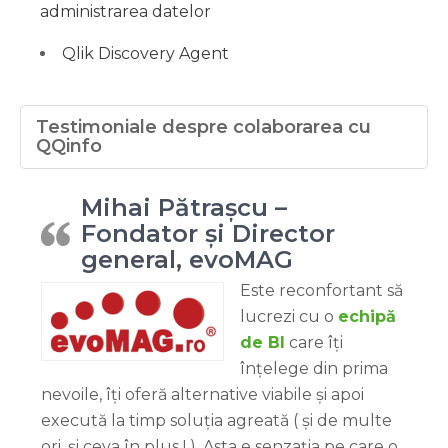
administrarea datelor
Qlik Discovery Agent
Testimoniale despre colaborarea cu
QQinfo
Mihai Pătrașcu –
Fondator și Director
general, evoMAG
Este reconfortant să
lucrezi cu o
echipă
de BI
care îți
înțelege din prima
nevoile, îți oferă alternative viabile și apoi
execută la timp soluția agreată ( și de multe
ori, și ceva în plus ! ). Asta e senzația pe care o