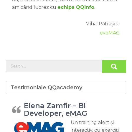
am când lucrez cu
echipa QQinfo
.
Mihai Pătrașcu
evoMAG
Testimoniale QQacademy
Elena Zamfir – BI
Developer, eMAG
Un training alert și
interactiv, cu exerciții