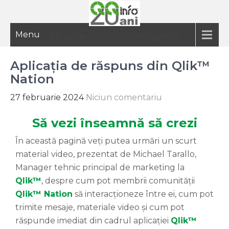
Menu
20 ani de informatie inteligenta
Aplicația de răspuns din Qlik™
Nation
27 februarie 2024
Niciun comentariu
Să vezi înseamnă să crezi
În această pagină veți putea urmări un scurt
material video, prezentat de Michael Tarallo,
Manager tehnic principal de marketing la
Qlik™
, despre cum pot membrii comunității
Qlik™ Nation
să interacționeze între ei, cum pot
trimite mesaje, materiale video și cum pot
răspunde imediat din cadrul aplicației
Qlik™